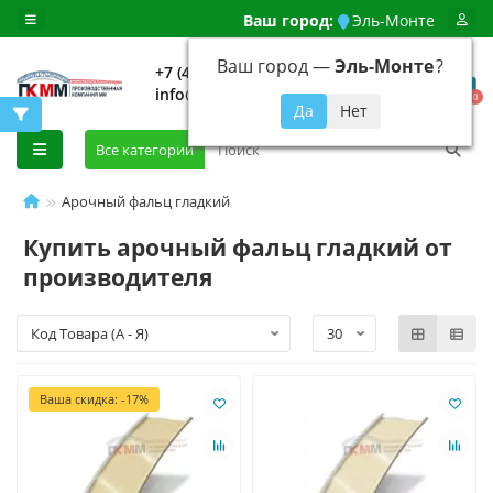
Ваш город:
Эль-Монте
Ваш город —
Эль-Монте
?
+7 (499) 648-92-94
info@evroshtaketnikmoskva.ru
0
Все категории
Арочный фальц гладкий
Купить арочный фальц гладкий от
производителя
Ваша скидка: -17%