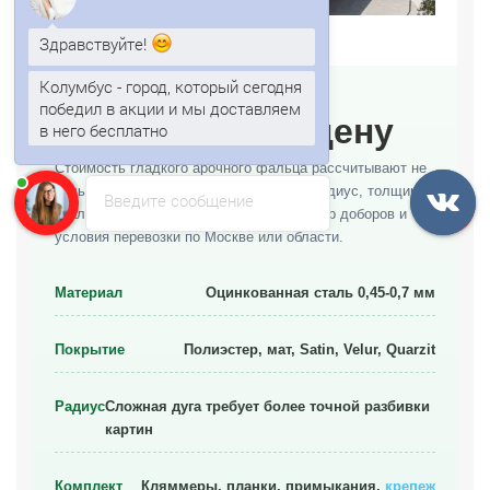
Здравствуйте!
Колумбус - город, который сегодня
победил в акции и мы доставляем
в него бесплатно
Что влияет на цену
Анна
печатает...
Стоимость гладкого арочного фальца рассчитывают не
только по площади. На смету влияют радиус, толщина
Введите сообщение
стали, вид покрытия, длина картин, набор доборов и
условия перевозки по Москве или области.
Материал
Оцинкованная сталь 0,45-0,7 мм
Покрытие
Полиэстер, мат, Satin, Velur, Quarzit
Радиус
Сложная дуга требует более точной разбивки
картин
Комплект
Кляммеры, планки, примыкания,
крепеж