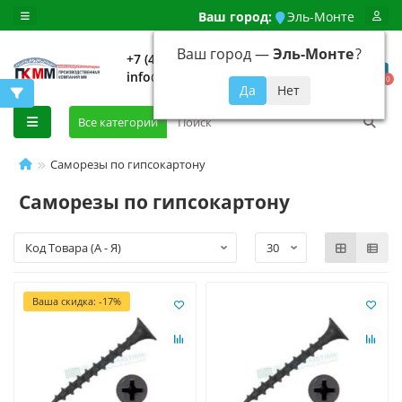
Ваш город:
Эль-Монте
Ваш город —
Эль-Монте
?
+7 (499) 648-92-94
info@evroshtaketnikmoskva.ru
0
Все категории
Саморезы по гипсокартону
Саморезы по гипсокартону
Ваша скидка: -17%