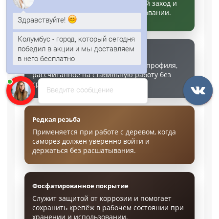
Нужна там, где требуется больший заход и
Здравствуйте!
более уверенная фиксация в основании.
Колумбус - город, который сегодня
победил в акции и мы доставляем
в него бесплатно
Частая резьба
Анна
печатает...
Исполнение для металлического профиля,
рассчитанное на стабильную работу без
срыва при закручивании.
Введите сообщение
Редкая резьба
Применяется при работе с деревом, когда
саморез должен уверенно войти и
держаться без расшатывания.
Фосфатированное покрытие
Служит защитой от коррозии и помогает
сохранить крепёж в рабочем состоянии при
хранении и использовании.