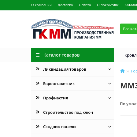
О компании
Доставка
Оплата
О покрытиях
Катало
Все ка
Каталог товаров
Кровл
Ликвидация товаров
Го
ММ
Евроштакетник
Профнастил
По умо
Строительство под ключ
Сэндвич панели