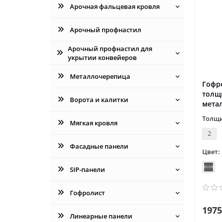
Арочная фальцевая кровля
Арочный профнастил
Арочный профнастил для
укрытии конвейеров
Металлочерепица
Гофр
толщ
Ворота и калитки
мета
Толщи
Мягкая кровля
2
Фасадные панели
Цвет:
SIP-панели
Гофролист
1975
Линеарные панели