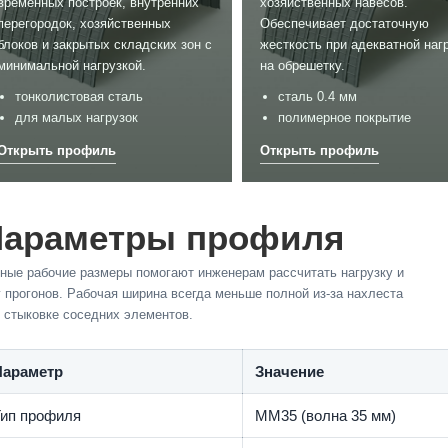
временных построек, внутренних
хозяйственных навесов.
 - День Победы!
1 мая – Праздник Весны и Т
перегородок, хозяйственных
Обеспечивает достаточную
ния "Евроштакетник" С
Компания "Евроштакетник" С
блоков и закрытых складских зон с
жесткость при адекватной наг
асным праздником, суровым и
праздником 1 Мая! Пусть Перв
минимальной нагрузкой.
на обрешетку.
тельным одновременно — с
станет днем, когда все дела на
м и ..
удас..
тонколистовая сталь
сталь 0.4 мм
для малых нагрузок
полимерное покрытие
Параметры профиля
ные рабочие размеры помогают инженерам рассчитать нагрузку и
 прогонов. Рабочая ширина всегда меньше полной из-за нахлеста
 стыковке соседних элементов.
Параметр
Значение
Тип профиля
ММ35 (волна 35 мм)