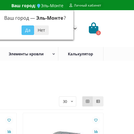
Ваш город:
Эль-Монте
Личный кабинет
Ваш город —
Эль-Монте
?
99) 648-92-94
@evroshtaketnikmoskva.ru
0
Элементы кровли
Калькулятор