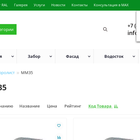
г RAL
Галерея
Услуги
Новости
Контакты
Консультация в MAX
+7 (4
тегории
info
я
Забор
Фасад
Водосток
фролист
ММ35
35
лчанию
Название
Цена
Рейтинг
Код Товара