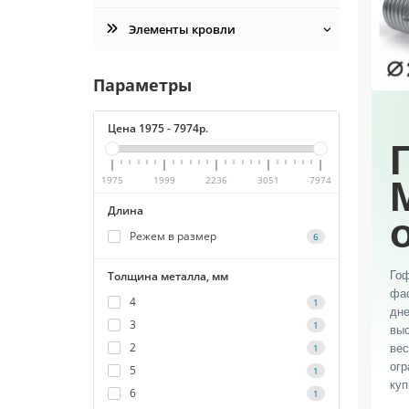
Элементы кровли
Параметры
Цена
1975
-
7974
р.
1975
1999
2236
3051
7974
Длина
Режем в размер
6
Толщина металла, мм
Гоф
фас
4
1
дне
3
1
выс
2
1
вес
огр
5
1
куп
6
1