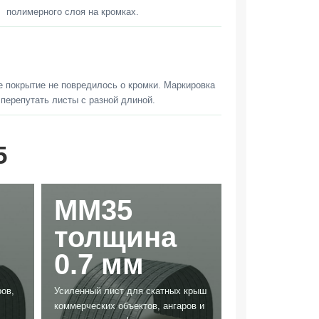
полимерного слоя на кромках.
е покрытие не повредилось о кромки. Маркировка
 перепутать листы с разной длиной.
5
ММ35
толщина
0.7 мм
ов,
Усиленный лист для скатных крыш
3245
новости и статьи
04.03.2022
3536
коммерческих объектов, ангаров и