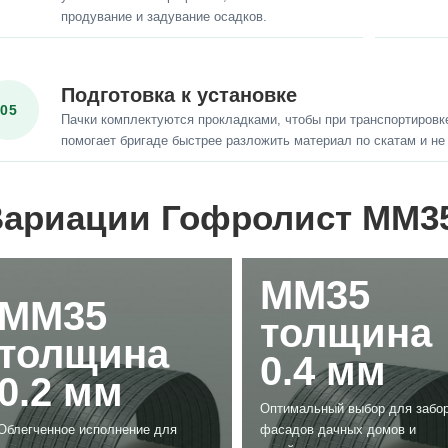
продувание и задувание осадков.
Подготовка к установке
05
Пачки комплектуются прокладками, чтобы при транспортировк
помогает бригаде быстрее разложить материал по скатам и не
ариации Гофролист ММ3
ММ35
ММ35
толщина
толщина
0.4 мм
0.2 мм
Оптимальный выбор для забор
новости и статьи
06.05.2022
3748
новости и статьи
29.04.2022
Облегченное исполнение для
фасадов дачных домов и