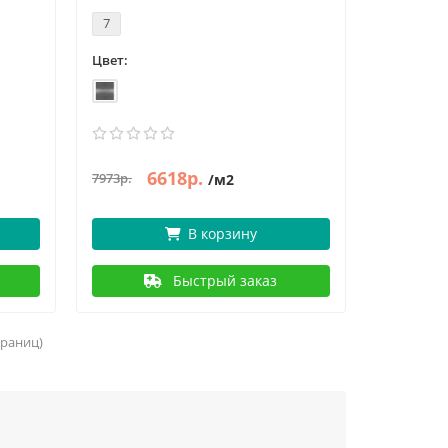
7
Цвет:
6618р.
7973р.
/м2
В корзину
Быстрый заказ
страниц)