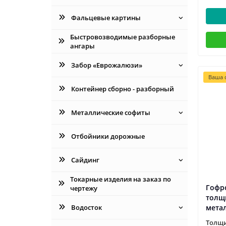
Фальцевые картины
Быстровозводимые разборные
ангары
Забор «Еврожалюзи»
Ваша с
Контейнер сборно - разборный
Металлические софиты
Отбойники дорожные
Сайдинг
Токарные изделия на заказ по
Гофр
чертежу
толщ
Водосток
мета
Толщи