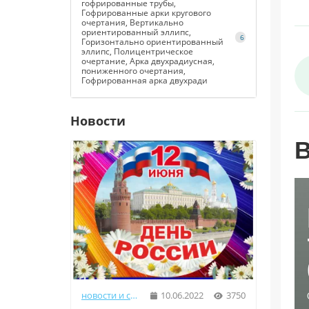
гофрированные трубы,
Гофрированные арки кругового
очертания, Вертикально
ориентированный эллипс,
6
Горизонтально ориентированный
эллипс, Полицентрическое
очертание, Арка двухрадиусная,
пониженного очертания,
Гофрированная арка двухради
Новости
В
новости и статьи
10.06.2022
3750