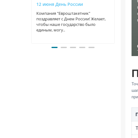
12 июня День России
9 Мая
Компания "Евроштакетник"
Компа
поздравляет с Днем России! Желает,
прекр
чтобы наше государство было
трога
единым, могу..
велики
Точ
шаг
при