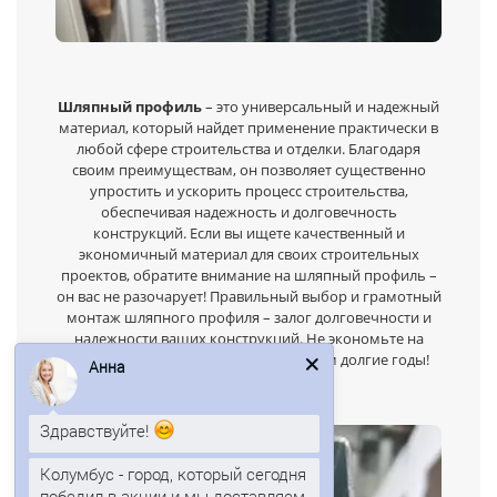
Шляпный профиль
– это универсальный и надежный
материал, который найдет применение практически в
любой сфере строительства и отделки. Благодаря
своим преимуществам, он позволяет существенно
упростить и ускорить процесс строительства,
обеспечивая надежность и долговечность
конструкций. Если вы ищете качественный и
экономичный материал для своих строительных
проектов, обратите внимание на шляпный профиль –
он вас не разочарует! Правильный выбор и грамотный
монтаж шляпного профиля – залог долговечности и
надежности ваших конструкций. Не экономьте на
качестве, и ваш проект прослужит вам долгие годы!
Анна
Здравствуйте!
Колумбус - город, который сегодня
победил в акции и мы доставляем