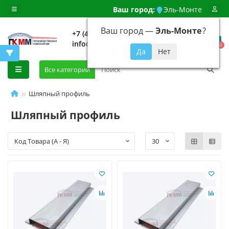
Ваш город:
Эль-Монте
Ваш город —
Эль-Монте
?
+7 (499) 648-92-94
info@evroshtaketnikmoskva.ru
0
Все категории
Шляпный профиль
Шляпный профиль