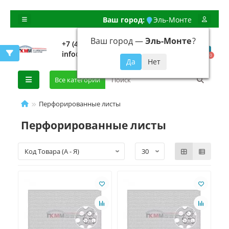
Ваш город:
Эль-Монте
Ваш город —
Эль-Монте
?
+7 (499) 648-92-94
info@evroshtaketnikmoskva.ru
0
Все категории
Перфорированные листы
Перфорированные листы