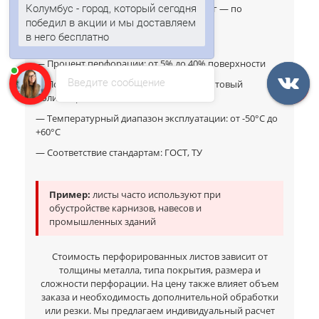
продолговатые отверстия (размер и шаг — по
победил в акции и мы доставляем
спецификации)
в него бесплатно
— Диаметр отверстий: от 1 до 10 мм
Анна
печатает...
— Процент перфорации: от 5% до 40% поверхности
Введите сообщение
— Покрытие: цинк, полиэстер, пурал, матовый
полиэстер (цвета по RAL)
— Температурный диапазон эксплуатации: от -50°C до
+60°C
— Соответствие стандартам: ГОСТ, ТУ
Пример:
листы часто используют при
обустройстве карнизов, навесов и
промышленных зданий
Стоимость перфорированных листов зависит от
толщины металла, типа покрытия, размера и
сложности перфорации. На цену также влияет объем
заказа и необходимость дополнительной обработки
или резки. Мы предлагаем индивидуальный расчет