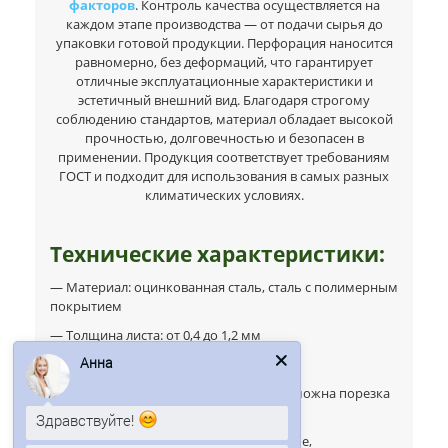
факторов
. Контроль качества осуществляется на
каждом этапе производства — от подачи сырья до
упаковки готовой продукции. Перфорация наносится
равномерно, без деформаций, что гарантирует
отличные эксплуатационные характеристики и
эстетичный внешний вид. Благодаря строгому
соблюдению стандартов, материал обладает высокой
прочностью, долговечностью и безопасен в
применении. Продукция соответствует требованиям
ГОСТ и подходит для использования в самых разных
климатических условиях.
Технические характеристики:
— Материал: оцинкованная сталь, сталь с полимерным
покрытием
— Толщина листа: от 0,4 до 1,2 мм
Анна
— Ширина листа: от 1000 до 1250 мм
— Длина листа: от 2000 до 6000 мм (возможна порезка
Здравствуйте!
под заказ)
Колумбус - город, который сегодня
— Тип перфорации: круглые, квадратные,