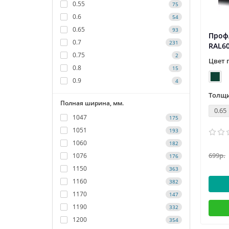
0.55
75
0.6
54
0.65
93
Профл
0.7
231
RAL6
0.75
2
Цвет 
0.8
15
0.9
4
Толщи
Полная ширина, мм.
0.65
1047
175
1051
193
1060
182
699р.
1076
176
1150
363
1160
382
1170
147
1190
332
1200
354