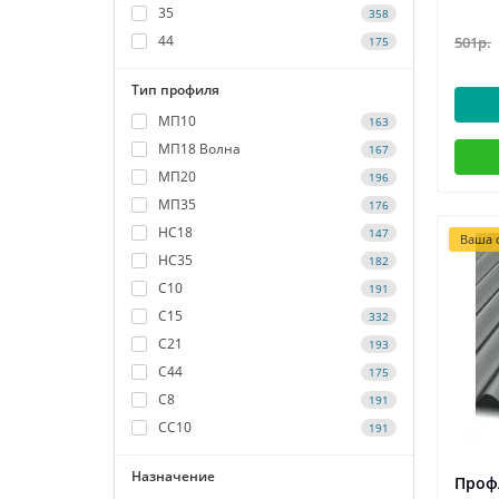
35
358
44
501р.
175
Тип профиля
МП10
163
МП18 Волна
167
МП20
196
МП35
176
НС18
147
Ваша с
НС35
182
С10
191
С15
332
С21
193
С44
175
С8
191
СС10
191
Назначение
Профл