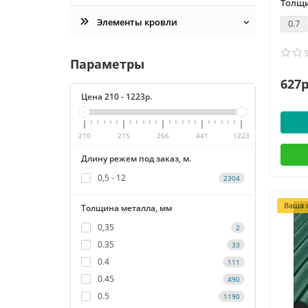
Толщи
Элементы кровли
0.7
Параметры
627р
Цена
210
-
1223
р.
210
215
266
441
1223
Длину режем под заказ, м.
0,5 - 12
2304
Ваша с
Толщина металла, мм
0,35
2
0.35
33
0.4
111
0.45
490
0.5
1190