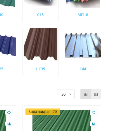
10
С15
МП18
35
НС35
С44
Ваша скидка: -17%