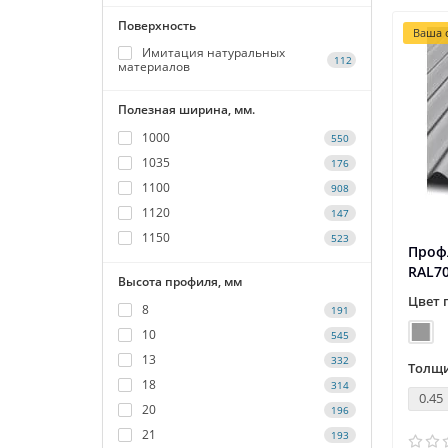
Поверхность
Ваша с
Имитация натуральных
112
материалов
Полезная ширина, мм.
1000
550
1035
176
1100
908
1120
147
1150
523
Профл
RAL7
Высота профиля, мм
Цвет 
8
191
10
545
13
332
Толщи
18
314
0.45
20
196
21
193