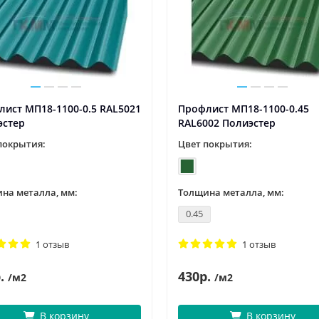
ист МП18-1100-0.5 RAL5021
Профлист МП18-1100-0.45
эстер
RAL6002 Полиэстер
покрытия:
Цвет покрытия:
на металла, мм:
Толщина металла, мм:
0.45
1 отзыв
1 отзыв
.
430р.
/м2
/м2
В корзину
В корзину