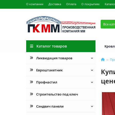
О компании
Доставка
Оплата
О покрытиях
Катало
Все ка
Каталог товаров
Кровл
Ликвидация товаров
Пр
Куп
Евроштакетник
цен
Профнастил
Строительство под ключ
Сэндвич панели