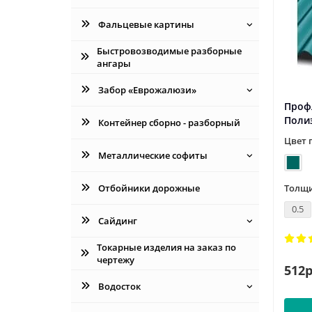
Фальцевые картины
Быстровозводимые разборные
ангары
Забор «Еврожалюзи»
Профл
Поли
Контейнер сборно - разборный
Цвет 
Металлические софиты
Толщи
Отбойники дорожные
0.5
Сайдинг
Токарные изделия на заказ по
чертежу
512р
Водосток