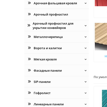
Арочная фальцевая кровля
Арочный профнастил
Арочный профнастил для
укрытии конвейеров
Металлочерепица
Ворота и калитки
Н
Мягкая кровля
Фасадные панели
По умо
SIP-панели
Гофролист
Линеарные панели