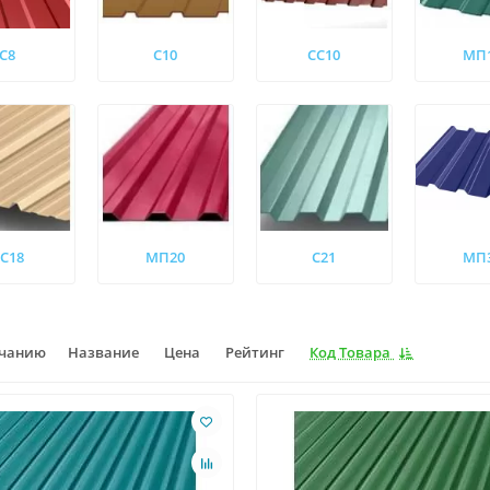
С8
С10
СС10
МП
С18
МП20
С21
МП
лчанию
Название
Цена
Рейтинг
Код Товара