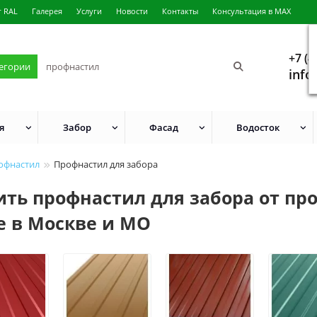
г RAL
Галерея
Услуги
Новости
Контакты
Консультация в MAX
+7 (4
тегории
info
я
Забор
Фасад
Водосток
офнастил
Профнастил для забора
ить профнастил для забора от пр
е в Москве и МО