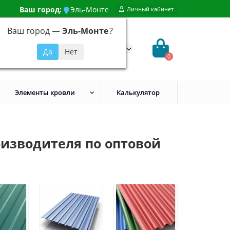
Ваш город:
Эль-Монте
Личный кабинет
Ваш город —
Эль-Монте
?
99) 648-92-94
@evroshtaketnikmoskva.ru
0
Элементы кровли
Калькулятор
оизводителя по оптовой