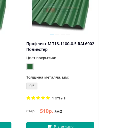
Профлист МП18-1100-0.5 RAL6002
Полиэстер
Цвет покрытия:
Толщина металла, мм:
0.5
1 отзыв
510р.
614р.
/м2
В корзину