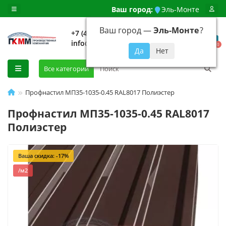
Ваш город:
Эль-Монте
Ваш город —
Эль-Монте
?
+7 (499) 648-92-94
info@evroshtaketnikmoskva.ru
0
Все категории
Профнастил МП35-1035-0.45 RAL8017 Полиэстер
Профнастил МП35-1035-0.45 RAL8017
Полиэстер
Ваша скидка: -17%
/м2