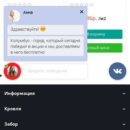
Анна
466р.
536р.
646р.
/м2
/м2
Здравствуйте!
В корзину
В корзину
Колумбус - город, который сегодня
победил в акции и мы доставляем
Быстрый заказ
Быстрый заказ
в него бесплатно
Введите сообщение
Информация
Кровля
Забор