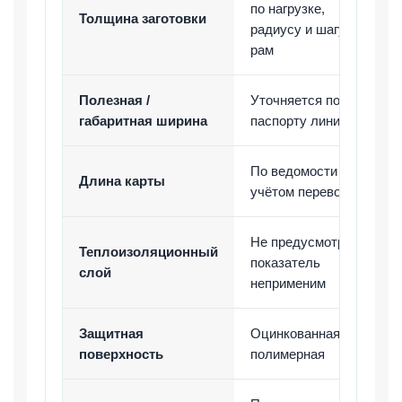
по нагрузке,
Толщина заготовки
радиусу и шагу
рам
Полезная /
Уточняется по
габаритная ширина
паспорту линии
По ведомости с
Длина карты
учётом перевозки
Не предусмотрен;
Теплоизоляционный
показатель
слой
неприменим
Защитная
Оцинкованная или
поверхность
полимерная