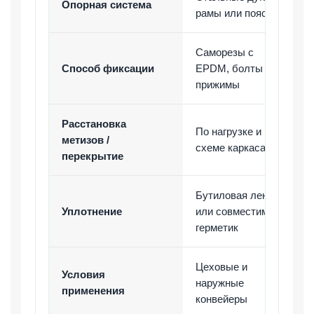
Опорная система
рамы или пояса
Саморезы с
Способ фиксации
EPDM, болты или
прижимы
Расстановка
По нагрузке и
метизов /
схеме каркаса
перекрытие
Бутиловая лента
Уплотнение
или совместимый
герметик
Цеховые и
Условия
наружные
применения
конвейеры