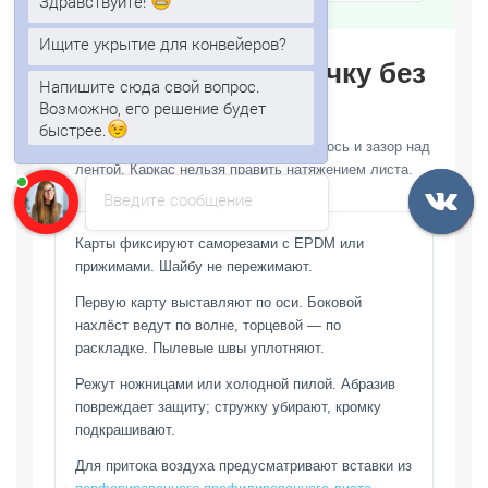
Здравствуйте!
Ищите укрытие для конвейеров?
Как собрать оболочку без
Напишите сюда свой вопрос.
перекосов
Возможно, его решение будет
быстрее.
До подъёма проверяют радиус дуг, шаг, ось и зазор над
лентой. Каркас нельзя править натяжением листа.
Введите сообщение
Карты фиксируют саморезами с EPDM или
прижимами. Шайбу не пережимают.
Первую карту выставляют по оси. Боковой
нахлёст ведут по волне, торцевой — по
раскладке. Пылевые швы уплотняют.
Режут ножницами или холодной пилой. Абразив
повреждает защиту; стружку убирают, кромку
подкрашивают.
Для притока воздуха предусматривают вставки из