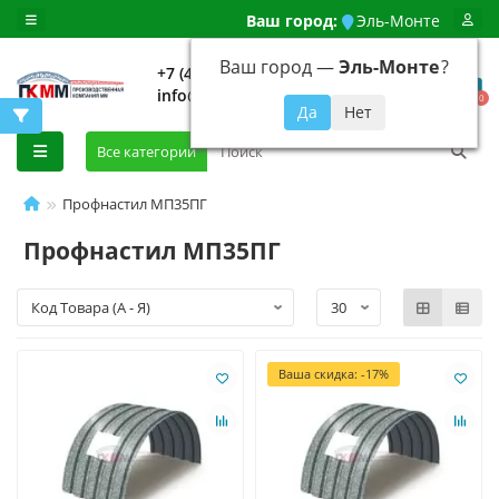
Ваш город:
Эль-Монте
Ваш город —
Эль-Монте
?
+7 (499) 648-92-94
info@evroshtaketnikmoskva.ru
0
Все категории
Профнастил МП35ПГ
Профнастил МП35ПГ
Ваша скидка: -17%