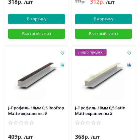
318р.
312р.
375р.
/шт
/шт
В корзину
В корзину
Быстрый заказ
Быстрый заказ
Лидер продаж!
J-Профиль 18мм 0,5 Rooftop
J-Профиль 18мм 0,5 Satin
Matte окрашенный
Мatt окрашенный
409р.
368р.
/шт
/шт