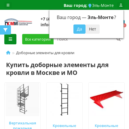
Ваш город:
Эль-Монте
Ваш город —
Эль-Монте
?
+7 (499) 648-92-94
info@evroshtaketnikmoskva.ru
0
Все категории
Доборные элементы для кровли
Купить доборные элементы для
кровли в Москве и МО
Вертикальная
Кровельные
Кровельные
пожарная