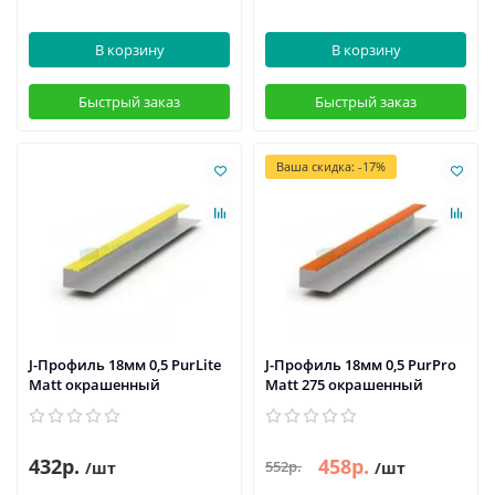
В корзину
В корзину
Быстрый заказ
Быстрый заказ
Ваша скидка: -17%
J-Профиль 18мм 0,5 PurLite
J-Профиль 18мм 0,5 PurPro
Мatt окрашенный
Matt 275 окрашенный
432р.
458р.
552р.
/шт
/шт