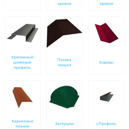
кровли
кровли
Крепежный
Планка
шляпный
Ендовы
конька
профиль
Карнизные
Заглушки
J-Профиль
планки