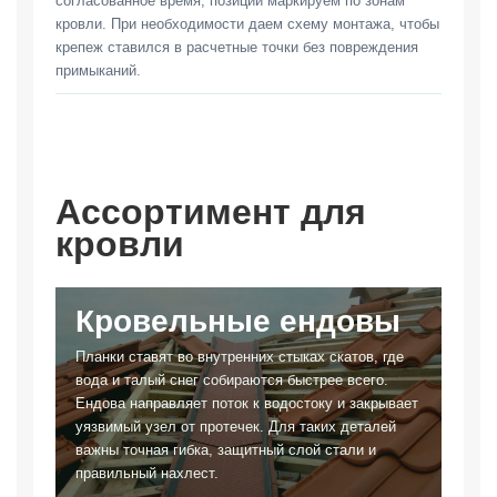
согласованное время, позиции маркируем по зонам
кровли. При необходимости даем схему монтажа, чтобы
крепеж ставился в расчетные точки без повреждения
примыканий.
Ассортимент для
кровли
Кровельные ендовы
Планки ставят во внутренних стыках скатов, где
вода и талый снег собираются быстрее всего.
Ендова направляет поток к водостоку и закрывает
уязвимый узел от протечек. Для таких деталей
важны точная гибка, защитный слой стали и
правильный нахлест.