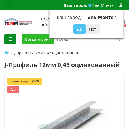
Ваш город:
Эль-Монте
Ваш город —
Эль-Монте
?
+7 (499) 648-92-94
info@evroshtaketnikmoskva.ru
0
Все категории
J-Профиль 12мм 0,45 оцинкованный
J-Профиль 12мм 0,45 оцинкованный
Ваша скидка: -17%
/шт