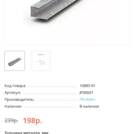
Код товара:
10885-01
Артикул:
JP00601
Производитель:
ПК«ММ»
Наличие:
В наличии
198р.
239р.
Толщина металла, мм: