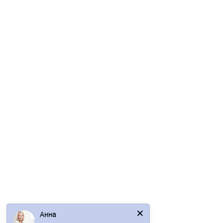
Профнастил СС10ПГ-1150-0.5 Оцинкованный
424р.
511р.
В корзину
Быстрый заказ
/м2
Анна