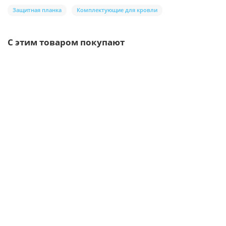
Защитная планка
Комплектующие для кровли
С этим товаром покупают
Ваша скидка: -17%
/пог.м
Евроштакетник ECON-T 16,5х99-0,5 RAL6005 Norman
83р.
100р.
В корзину