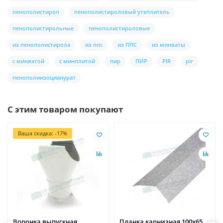
пенополистирол
пенополистироловый утеплитель
пенополистирольные
пенополистироловые
из пенополистирола
из ппс
из ППС
из минваты
с минватой
с минплитой
пир
ПИР
PIR
pir
пенополиизоцианурат
С этим товаром покупают
Ваша скидка: -17%
Воронка выпускная
Планка карнизная 100х65