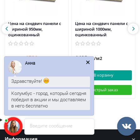
Цена на сэндвич панели с
Цена на сэндвич панели с
шириной 950мм,
шириной 1000мм,
оцинкованный
оцинкованный
1530р.
1493р.
1844р.
/м2
/м2
Анна
В корзину
В корзину
Здравствуйте!
Быстрый заказ
Быстрый заказ
Колумбус - город, который сегодня
победил в акции и мы доставляем
в него бесплатно
Введите сообщение
Информация