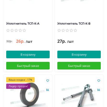
Уплотнитель ТСП-К-А
Уплотнитель ТСП-К-В
26р.
27р.
32р.
/шт
/шт
В корзину
В корзину
Быстрый заказ
Быстрый заказ
Ваша скидка: -17%
Лидер продаж!