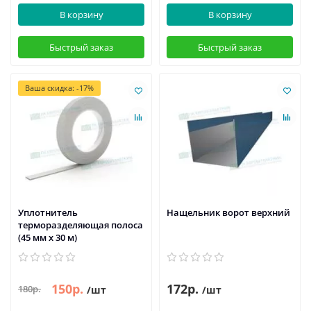
В корзину
В корзину
Быстрый заказ
Быстрый заказ
Ваша скидка: -17%
Уплотнитель
Нащельник ворот верхний
терморазделяющая полоса
(45 мм х 30 м)
150р.
172р.
180р.
/шт
/шт