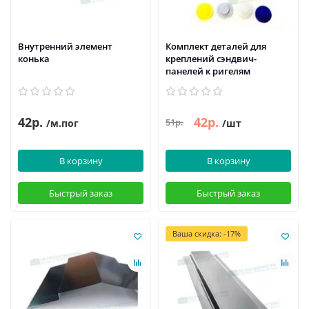
Внутренний элемент
Комплект деталей для
конька
креплений сэндвич-
панелей к ригелям
42р.
42р.
51р.
/м.пог
/шт
В корзину
В корзину
Быстрый заказ
Быстрый заказ
Ваша скидка: -17%