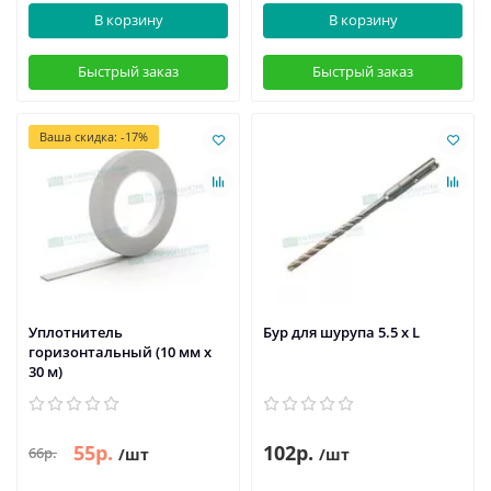
В корзину
В корзину
Быстрый заказ
Быстрый заказ
Ваша скидка: -17%
Уплотнитель
Бур для шурупа 5.5 x L
горизонтальный (10 мм х
30 м)
55р.
102р.
66р.
/шт
/шт