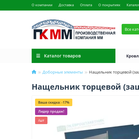
О компании
Доставка
Оплата
О покрытиях
Катало
Все ка
Каталог товаров
Кровл
Доборные элементы
Нащельник торцевой (з
Нащельник торцевой (за
Ваша скидка: -17%
Лидер продаж!
/шт