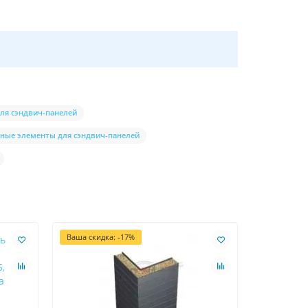
ля сэндвич-панелей
ные элементы для сэндвич-панелей
Ваша скидка: -17%
Ваша скидк