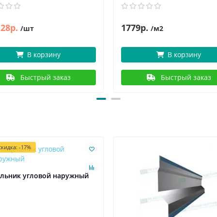
28р.
1779р.
/шт
/м2
В корзину
В корзину
Быстрый заказ
Быстрый заказ
кидка: -17%
льник угловой наружный