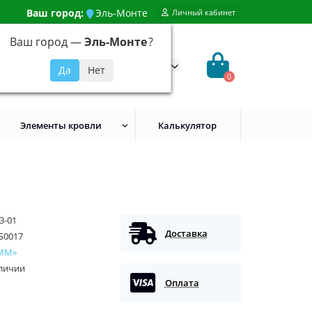
Ваш город:
Эль-Монте
Личный кабинет
Ваш город —
Эль-Монте
?
99) 648-92-94
@evroshtaketnikmoskva.ru
0
Элементы кровли
Калькулятор
3-01
Доставка
Б0017
ММ»
аличии
Оплата