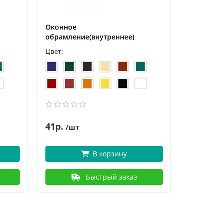
Оконное
Оконный
обрамление(внутреннее)
Цвет:
Цвет:
41р.
41
50р.
/шт
В корзину
Быстрый заказ