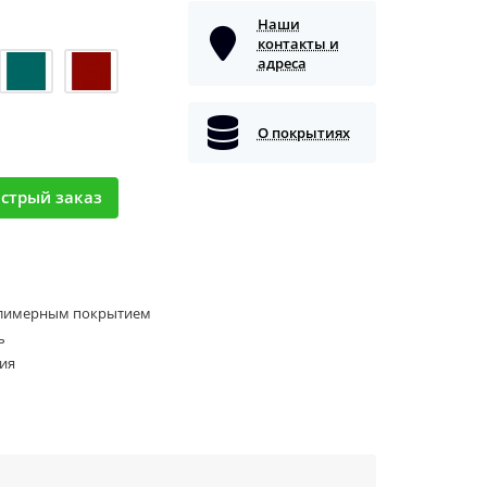
Наши
контакты и
адреса
О покрытиях
стрый заказ
олимерным покрытием
ь
ия