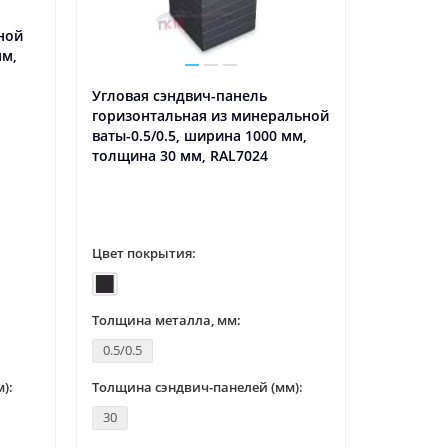
ной
мм,
Угловая сэндвич-панель
Цена на 
горизонтальная из минеральной
шириной
ваты-0.5/0.5, ширина 1000 мм,
толщина 30 мм, RAL7024
Цвет покрытия:
Цвет пок
Толщина металла, мм:
0.5/0.5
):
Толщина сэндвич-панелей (мм):
Толщина 
30
0.5/0.5