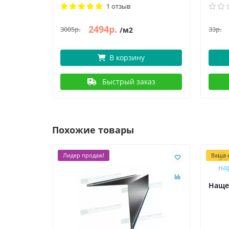
1 отзыв
2494р.
3005р.
33р.
/м2
В корзину
Быстрый заказ
Похожие товары
Лидер продаж!
Ваша с
Наще