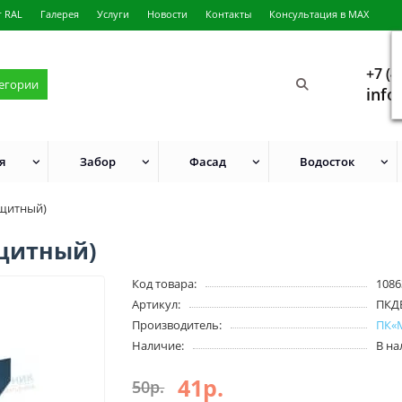
г RAL
Галерея
Услуги
Новости
Контакты
Консультация в MAX
+7 (4
тегории
info
я
Забор
Фасад
Водосток
ащитный)
щитный)
Код товара:
1086
Артикул:
ПКД
Производитель:
ПК«
Наличие:
В н
41р.
50р.