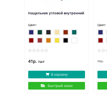
Нащельник угловой внутренний
Цвет:
Цвет:
41р.
50р.
/шт
В корзину
аз
Быстрый заказ