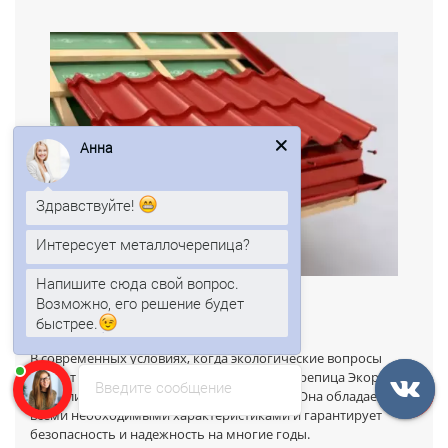
Анна
Здравствуйте!
Интересует металлочерепица?
Напишите сюда свой вопрос.
Возможно, его решение будет
Заключение
быстрее.
В современных условиях, когда экологические вопросы
играют все более важную роль, металлочерепица Экоррей,
Введите сообщение
это отличное решение для кровли зданий. Она обладает
всеми необходимыми характеристиками и гарантирует
безопасность и надежность на многие годы.