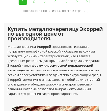
1
2
3
4
5
>
>|
Показано с 1 по 30 из 132 (всего 5 страниц)
Купить металлочерепицу Экоррей
по выгодной цене от
производителя.
Металлочерепица
Экоррей
производится из стали с
покрытием полиэфирной краской и обладает высокими
эксплуатационными характеристиками, что является
идеальным решением для крыши любого дома или здания.
Экоррей имеет
форму классической керамической
черепицы
, но в отличие от керамических материалов она
легче и более устойчива к воздействию окружающей среды.
Экоррей гармонично вписывается в любой архитектурный
стиль здания и обладает широким спектром цветовых
решений, которые позволяют выбрать оптимальный
вариант для решения задач проектирования.