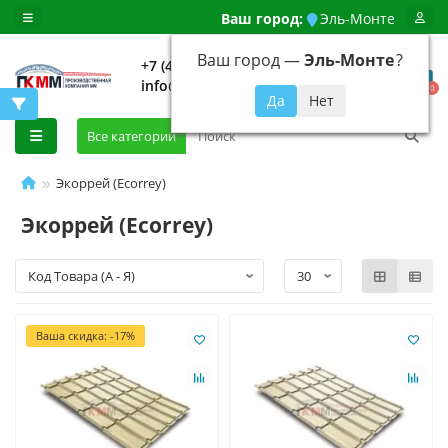
Ваш город:
Эль-Монте
Ваш город —
Эль-Монте
?
+7 (499) 648-92-94
info@evroshtaketnikmoskva.ru
0
Все категории
Экоррей (Ecorrey)
Экоррей (Ecorrey)
Ваша скидка: -17%