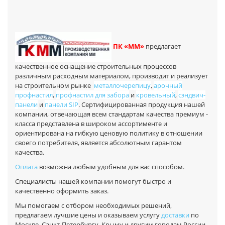
ПК «ММ»
предлагает
качественное оснащение строительных процессов
различным расходным материалом, производит и реализует
на строительном рынке
металлочерепицу
,
арочный
профнастил
,
профнастил для забора
и
кровельный
,
сэндвич-
панели
и
панели SIP
. Сертифицированная продукция нашей
компании, отвечающая всем стандартам качества премиум -
класса представлена в широком ассортименте и
ориентирована на гибкую ценовую политику в отношении
своего потребителя, является абсолютным гарантом
качества.
Оплата
возможна любым удобным для вас способом.
Специалисты нашей компании помогут быстро и
качественно оформить заказ.
Мы помогаем с отбором необходимых решений,
предлагаем лучшие цены и оказываем услугу
доставки
по
Москве, Санкт-Петербургу, Крыму и другим городам России.