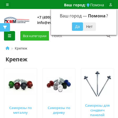
Ваш город:
Помона
Ваш город —
Помона
?
+7 (499) 648-92-94
info@evroshtaketnikmoskva.ru
0
Все категории
Крепеж
Крепеж
Саморезы для
Саморезы по
Саморезы по
сэндвич
металлу
дереву
панелей