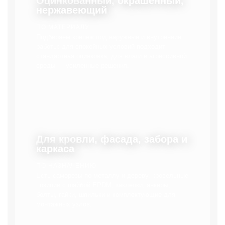
Оцинкованный, окрашенный,
нержавеющий
ПО МАТЕРИАЛУ
Подбираем крепёж под наружные и внутренние
работы: для спокойных условий подходит
стандартная оцинковка, для влаги и агрессивной
среды — усиленные решения.
Для кровли, фасада, забора и
каркаса
ПО НАЗНАЧЕНИЮ
Есть саморезы по металлу и дереву, кровельные
позиции с шайбой EPDM, заклёпки, анкеры,
болты, гайки, шпильки и комплектующие для
монтажных узлов.