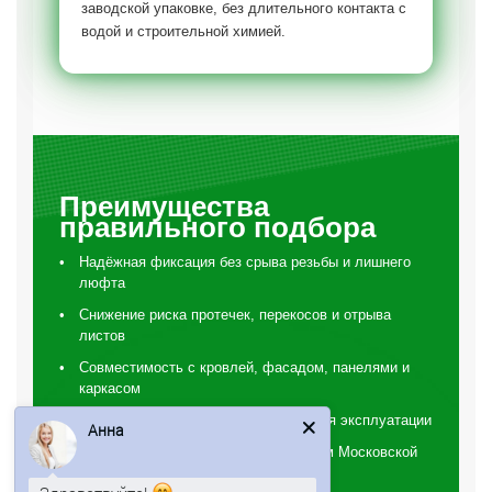
заводской упаковке, без длительного контакта с
водой и строительной химией.
Преимущества
правильного подбора
Надёжная фиксация без срыва резьбы и лишнего
люфта
Снижение риска протечек, перекосов и отрыва
листов
Совместимость с кровлей, фасадом, панелями и
каркасом
Подбор покрытия и цвета под условия эксплуатации
Анна
Поставка по Москве, ЦКАД и городам Московской
области