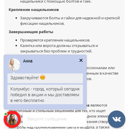
нащельники с помощью болтов и гаек.
Крепление нащельников
Закручиваются болты и гайки для надежной и крепкой
фиксации нащельников.
Завершающие работы
Проверяется крепление нащельников.
Калитка или ворота должны открываться и
закрываться без проблем и трудностей.
Анна
Важно!
Рекомендуется обратиться к профессионалам или
Здравствуйте!
специалистам в монтаже, чтобы быть уверенным в качестве
и безопасности установленных нащельников.
Колумбус - город, который сегодня
победил в акции и мы доставляем
Заключение
в него бесплатно
Анна
печатает...
Нащельники для калиток и ворот забора
являются
практичным и стильным решением для тех, кто ищет
удобство, функциональность и эстетику в одном элементе.
Введите сообщение
Они обеспечивают легкость и свободу движения створки,
контроль над проникновением света и воздуха, а также