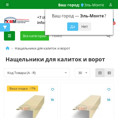
Ваш город:
Эль-Монте
Ваш город —
Эль-Монте
?
+7 (499) 648-92-94
info@evroshtaketnikmoskva.ru
0
Все категории
Нащельники для калиток и ворот
Нащельники для калиток и ворот
Ваша скидка: -17%