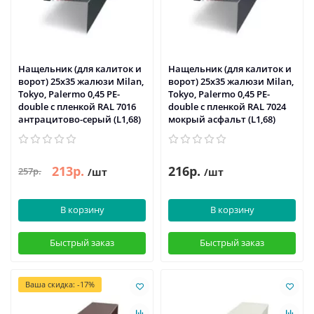
Нащельник (для калиток и
Нащельник (для калиток и
ворот) 25х35 жалюзи Milan,
ворот) 25х35 жалюзи Milan,
Tokyo, Palermo 0,45 PE-
Tokyo, Palermo 0,45 PE-
double с пленкой RAL 7016
double с пленкой RAL 7024
антрацитово-серый (L1,68)
мокрый асфальт (L1,68)
213р.
216р.
257р.
/шт
/шт
В корзину
В корзину
Быстрый заказ
Быстрый заказ
Ваша скидка: -17%