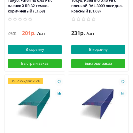
Tokyo, Palermo 0,45 PE с
Tokyo, Palermo 0,45 PE с
пленкой RR 32 темно-
пленкой RAL 3009 оксидно-
коричневый (L1,68)
красный (L1,68)
201р.
231р.
242р.
/шт
/шт
В корзину
В корзину
Быстрый заказ
Быстрый заказ
Ваша скидка: -17%