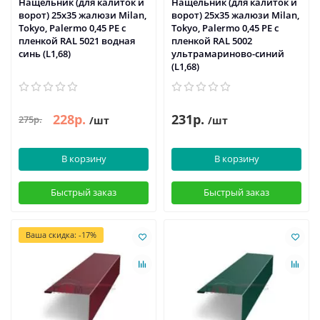
Нащельник (для калиток и
Нащельник (для калиток и
ворот) 25х35 жалюзи Milan,
ворот) 25х35 жалюзи Milan,
Tokyo, Palermo 0,45 PE с
Tokyo, Palermo 0,45 PE с
пленкой RAL 5021 водная
пленкой RAL 5002
синь (L1,68)
ультрамариново-синий
(L1,68)
228р.
231р.
275р.
/шт
/шт
В корзину
В корзину
Быстрый заказ
Быстрый заказ
Ваша скидка: -17%