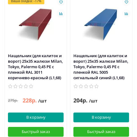
Ваша скидка: -17%
Нащельник (для калиток и
Нащельник (для калиток и
ворот) 25х35 жалюзи Milan,
ворот) 25х35 жалюзи Milan,
Tokyo, Palermo 0,45 PE с
Tokyo, Palermo 0,45 PE с
пленкой RAL 3011
пленкой RAL 5005
коричнево-красный (L1,68)
сигнальный синий (L1,68)
228р.
204р.
275р.
/шт
/шт
В корзину
В корзину
Быстрый заказ
Быстрый заказ