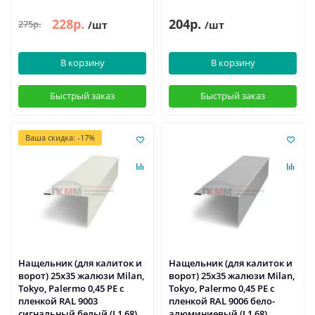
228р.
204р.
275р.
/шт
/шт
В корзину
В корзину
Быстрый заказ
Быстрый заказ
Ваша скидка: -17%
Нащельник (для калиток и
Нащельник (для калиток и
ворот) 25х35 жалюзи Milan,
ворот) 25х35 жалюзи Milan,
Tokyo, Palermo 0,45 PE с
Tokyo, Palermo 0,45 PE с
пленкой RAL 9003
пленкой RAL 9006 бело-
сигнальный белый (L1,68)
алюминиевый (L1,68)