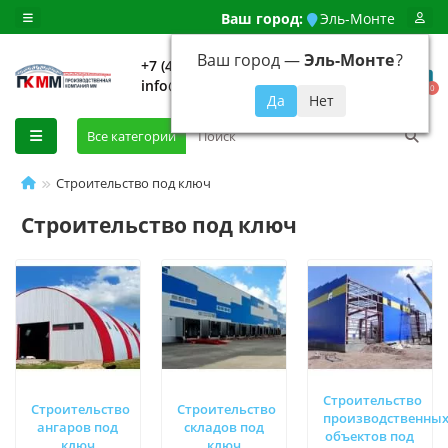
Ваш город:
Эль-Монте
Ваш город —
Эль-Монте
?
+7 (499) 648-92-94
info@evroshtaketnikmoskva.ru
0
Все категории
Строительство под ключ
Строительство под ключ
Строительство
Строительство
Строительство
производственны
ангаров под
складов под
объектов под
ключ
ключ