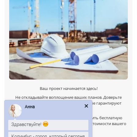
Ваш проект начинается здесь!
Не откладывайте воплощение ваших планов. Доверьте
строительство профессионалам, которые гарантируют
Анна
результат.
Свяжитесь с нами сегодня
, чтобы получить бесплатную
консультацию и индивидуальный расчет стоимости вашего
Здравствуйте!
проекта!
Колумбус - город, который сегодня