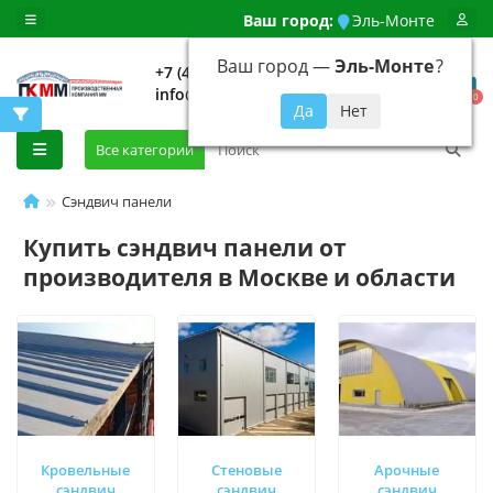
Ваш город:
Эль-Монте
Ваш город —
Эль-Монте
?
+7 (499) 648-92-94
info@evroshtaketnikmoskva.ru
0
Все категории
Сэндвич панели
Купить сэндвич панели от
производителя в Москве и области
Кровельные
Стеновые
Арочные
сэндвич
сэндвич
сэндвич