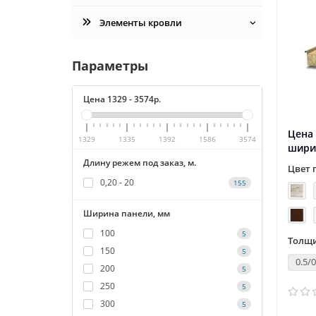
Элементы кровли
Параметры
Цена
1329
-
3574
р.
Цена 
1329
1335
1392
1586
3574
шири
Длину режем под заказ, м.
Цвет 
0,20 - 20
155
Ширина панели, мм
100
5
Толщи
150
5
0.5/0
200
5
250
5
300
5