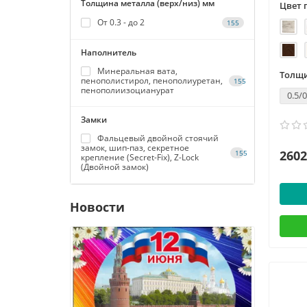
Толщина металла (верх/низ) мм
Цвет 
От 0.3 - до 2
155
Наполнитель
Минеральная вата,
Толщи
пенополистирол, пенополиуретан,
155
пенополиизоцианурат
0.5/0
Замки
Фальцевый двойной стоячий
замок, шип-паз, секретное
2602
155
крепление (Secret-Fix), Z-Lock
(Двойной замок)
Новости