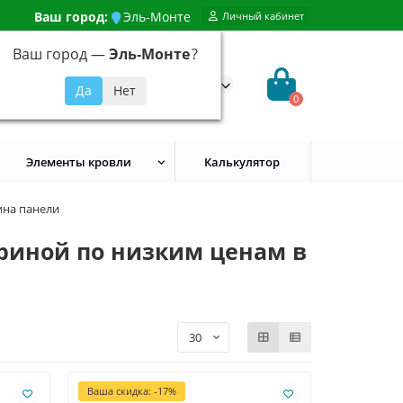
Ваш город:
Эль-Монте
Личный кабинет
Ваш город —
Эль-Монте
?
99) 648-92-94
@evroshtaketnikmoskva.ru
0
Элементы кровли
Калькулятор
ина панели
риной по низким ценам в
Ваша скидка: -17%