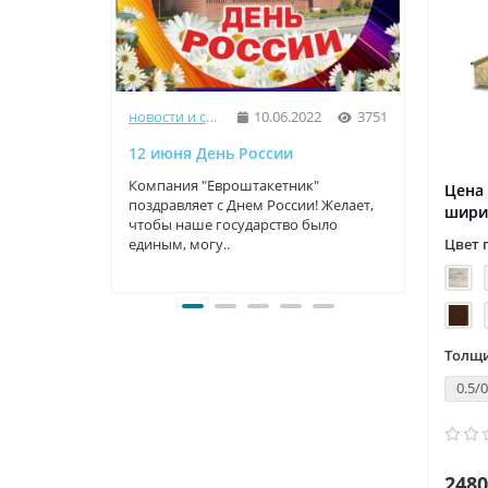
новости и статьи
10.06.2022
3751
12 июня День России
9 Мая
Компания "Евроштакетник"
Компа
Цена 
поздравляет с Днем России! Желает,
прекр
шири
чтобы наше государство было
трога
единым, могу..
велики
Цвет 
Толщи
0.5/0
2480