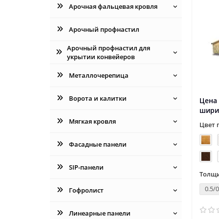
Арочная фальцевая кровля
Арочный профнастил
Арочный профнастил для
укрытии конвейеров
Металлочерепица
Ворота и калитки
Цена 
шири
Мягкая кровля
Цвет 
Фасадные панели
SIP-панели
Толщи
0.5/0
Гофролист
Линеарные панели