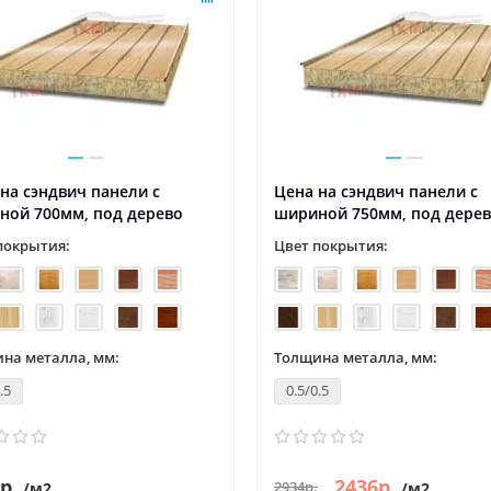
новости и статьи
06.05.2022
3749
новости и статьи
29.04.2022
 - День Победы!
1 мая – Праздник Весны и Т
ния "Евроштакетник" С
Компания "Евроштакетник" С
на сэндвич панели с
Цена на сэндвич панели с
асным праздником, суровым и
праздником 1 Мая! Пусть Перв
ной 700мм, под дерево
шириной 750мм, под дере
тельным одновременно — с
станет днем, когда все дела на
м и ..
удас..
покрытия:
Цвет покрытия:
на металла, мм:
Толщина металла, мм:
.5
0.5/0.5
р.
2436р.
2934р.
/м2
/м2