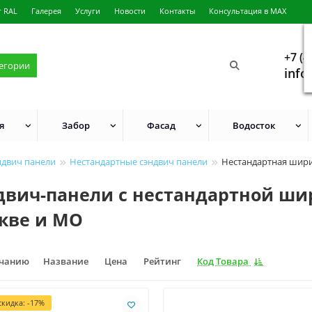
г RAL
Галерея
Услуги
Новости
Контакты
Консультация в MAX
+7 (4
тегории
info
я
Забор
Фасад
Водосток
ндвич панели
Нестандартные сэндвич панели
Нестандартная шир
двич-панели с нестандартной ши
кве и МО
лчанию
Название
Цена
Рейтинг
Код Товара
кидка: -17%