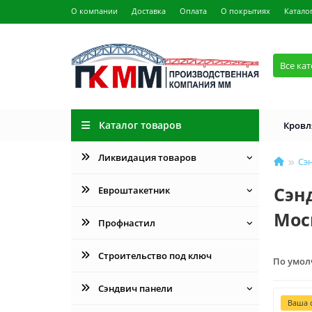
О компании
Доставка
Оплата
О покрытиях
Катало
Все ка
Каталог товаров
Кровл
Ликвидация товаров
Сэ
Сэн
Евроштакетник
Мос
Профнастил
Строительство под ключ
По умо
Сэндвич панели
Ваша с