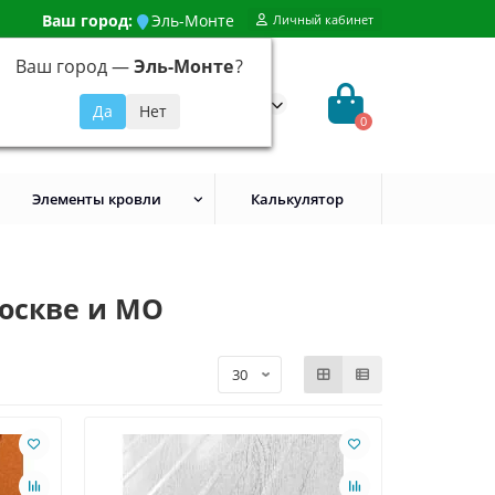
Ваш город:
Эль-Монте
Личный кабинет
Ваш город —
Эль-Монте
?
99) 648-92-94
@evroshtaketnikmoskva.ru
0
Элементы кровли
Калькулятор
Москве и МО