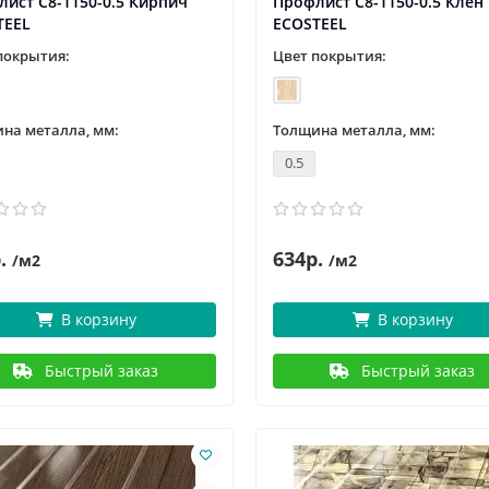
ист С8-1150-0.5 Кирпич
Профлист С8-1150-0.5 Клен
TEEL
ECOSTEEL
покрытия:
Цвет покрытия:
на металла, мм:
Толщина металла, мм:
0.5
.
634р.
/м2
/м2
В корзину
В корзину
Быстрый заказ
Быстрый заказ