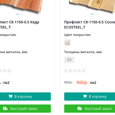
ист С8-1150-0.5 Кедр
Профлист С8-1150-0.5 Сосн
TEEL_T
ECOSTEEL_T
покрытия:
Цвет покрытия:
на металла, мм:
Толщина металла, мм:
0.5
.
666р.
802р.
/м2
/м2
В корзину
В корзину
Быстрый заказ
Быстрый заказ