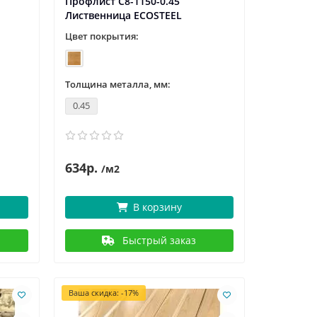
Профлист С8-1150-0.45
Лиственница ECOSTEEL
Цвет покрытия:
Толщина металла, мм:
0.45
634р.
/м2
В корзину
Быстрый заказ
Ваша скидка: -17%