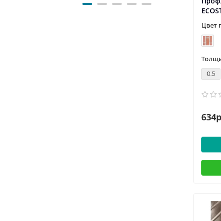
Профл
ECOS
Цвет 
Толщи
0.5
634р