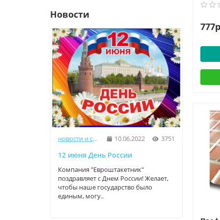
Новости
777р
новости и статьи
10.06.2022
3751
12 июня День России
9 Мая
Компания "Евроштакетник"
Компа
поздравляет с Днем России! Желает,
прекр
чтобы наше государство было
трога
единым, могу..
велики