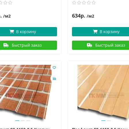
.
634р.
/м2
/м2
В корзину
В корзину
Быстрый заказ
Быстрый заказ
новости и статьи
06.05.2022
3749
новости и статьи
29.04.2022
 - День Победы!
1 мая – Праздник Весны и Т
ния "Евроштакетник" С
Компания "Евроштакетник" С
асным праздником, суровым и
праздником 1 Мая! Пусть Перв
тельным одновременно — с
станет днем, когда все дела на
м и ..
удас..