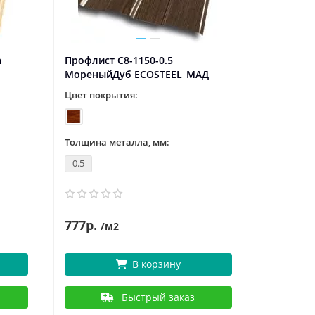
а
Профлист С8-1150-0.5
МореныйДуб ECOSTEEL_МАД
Цвет покрытия:
Толщина металла, мм:
0.5
777р.
/м2
В корзину
Быстрый заказ