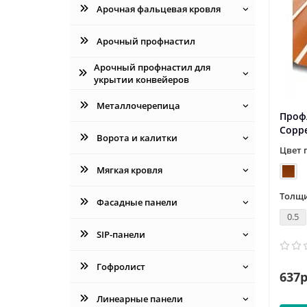
Арочная фальцевая кровля
Арочный профнастил
Арочный профнастил для
укрытии конвейеров
Металлочерепица
Профл
Copp
Ворота и калитки
Цвет 
Мягкая кровля
Толщи
Фасадные панели
0.5
SIP-панели
Гофролист
637р
Линеарные панели