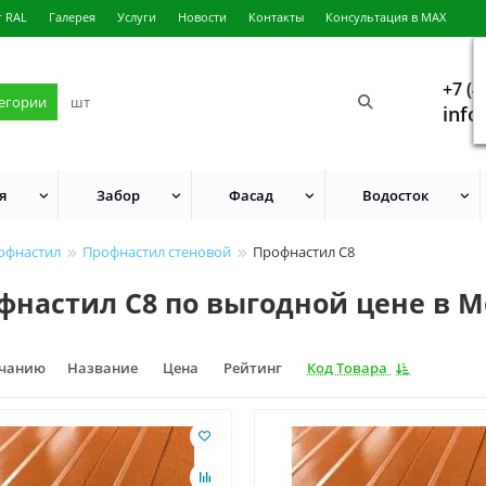
г RAL
Галерея
Услуги
Новости
Контакты
Консультация в MAX
+7 (4
тегории
info
я
Забор
Фасад
Водосток
офнастил
Профнастил стеновой
Профнастил С8
фнастил С8 по выгодной цене в 
лчанию
Название
Цена
Рейтинг
Код Товара