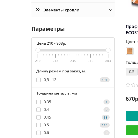
Элементы кровли
Профл
Параметры
ECOS
Цвет 
Цена
210
-
803
р.
210
213
235
312
803
Толщи
Длину режем под заказ, м.
0.5
0,5 - 12
191
Толщина металла, мм
670р
0.35
1
0.4
9
0.45
38
0.5
114
0.6
3