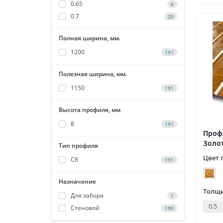
0.65
6
0.7
20
Полная ширина, мм.
1200
191
Полезная ширина, мм.
1150
191
Высота профиля, мм
8
191
Профл
Золо
Тип профиля
Цвет 
С8
191
Назначение
Толщи
Для забора
1
0.5
Стеновой
190