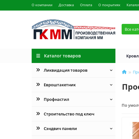
О компании
Доставка
Оплата
О покрытиях
Катало
Все ка
Каталог товаров
Кровл
Ликвидация товаров
Пр
Про
Евроштакетник
Профнастил
По умо
Строительство под ключ
Сэндвич панели