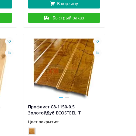
В корзину
Быстрый заказ
а
Профлист С8-1150-0.5
ЗолотойДуб ECOSTEEL_T
Цвет покрытия: