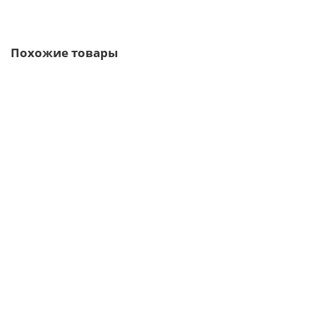
Быстрый заказ
Похожие товары
Ваша скидка: -17%
/м2
Профлист С8-1150-0.7 RAL9003 Полиэстер
522р.
628р.
В корзину