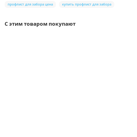
профлист для забора цена
купить профлист для забора
С этим товаром покупают
Ваша скидка: -17%
/шт.
Саморезы 5,5х19 RAL 9003
5р.
6р.
В корзину