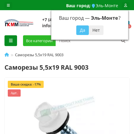
Ваш город:
Эль-Монте
Ваш город —
Эль-Монте
?
+7 (499) 648-92-94
info@evroshtaketnikmoskva.ru
0
Все категории
Саморезы 5,5х19 RAL 9003
Саморезы 5,5х19 RAL 9003
Ваша скидка: -17%
/шт.