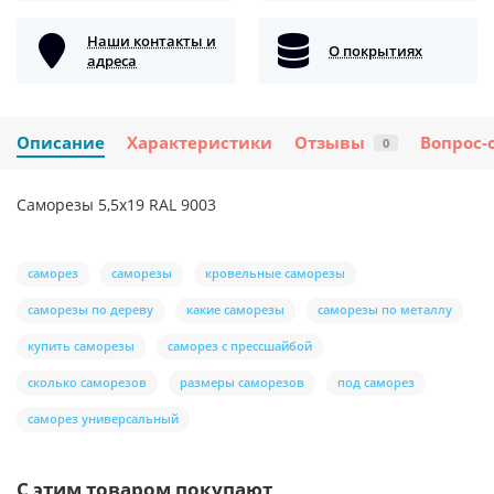
Наши контакты и
О покрытиях
адреса
Описание
Характеристики
Отзывы
Вопрос-
0
Саморезы 5,5х19 RAL 9003
саморез
саморезы
кровельные саморезы
саморезы по дереву
какие саморезы
саморезы по металлу
купить саморезы
саморез с прессшайбой
сколько саморезов
размеры саморезов
под саморез
саморез универсальный
С этим товаром покупают