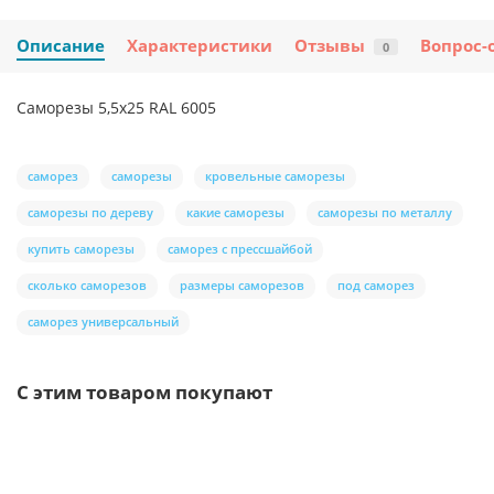
Описание
Характеристики
Отзывы
Вопрос-
0
Саморезы 5,5х25 RAL 6005
саморез
саморезы
кровельные саморезы
саморезы по дереву
какие саморезы
саморезы по металлу
купить саморезы
саморез с прессшайбой
сколько саморезов
размеры саморезов
под саморез
саморез универсальный
С этим товаром покупают
/м2