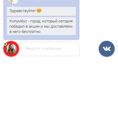
Здравствуйте!
Быстрый заказ
Колумбус - город, который сегодня
победил в акции и мы доставляем
/м2
в него бесплатно
Анна
печатает...
Введите сообщение
Профнастил МП10ПГ-0.65, Ширина-1100, Полиэстер RAL6005
679р.
В корзину
Быстрый заказ