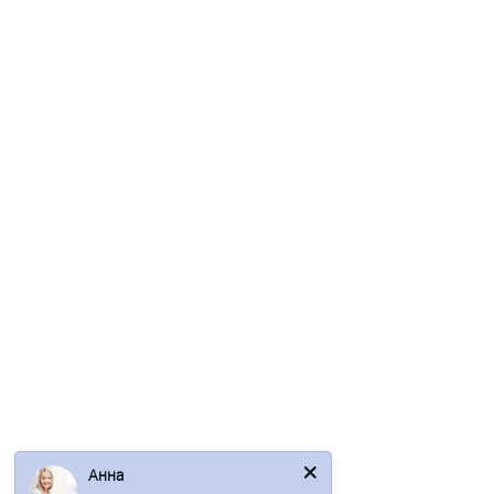
В корзину
Быстрый заказ
Ваша скидка: -17%
/м2
Профнастил С-15-1190-0.5 (с гранью) Пурал RAL 6005
814р.
981р.
Анна
В корзину