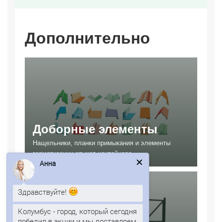
Дополнительно
Доборные элементы
Нащельники, планки примыкания и элементы
герметизации стыков контейнера.
Анна
Здравствуйте!
Колумбус - город, который сегодня
победил в акции и мы доставляем