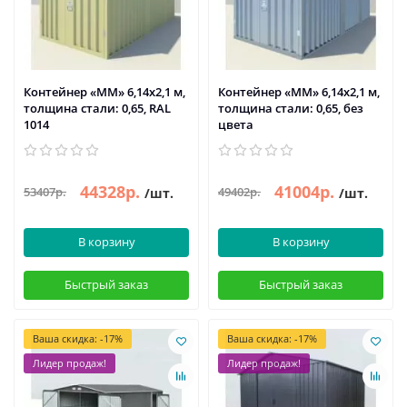
Контейнер «ММ» 6,14х2,1 м,
Контейнер «ММ» 6,14х2,1 м,
толщина стали: 0,65, RAL
толщина стали: 0,65, без
1014
цвета
44328р.
41004р.
53407р.
49402р.
/шт.
/шт.
В корзину
В корзину
Быстрый заказ
Быстрый заказ
Ваша скидка: -17%
Ваша скидка: -17%
Лидер продаж!
Лидер продаж!