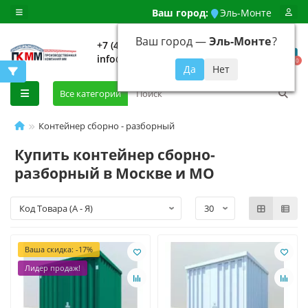
Ваш город:
Эль-Монте
Ваш город —
Эль-Монте
?
+7 (499) 648-92-94
info@evroshtaketnikmoskva.ru
0
Все категории
Контейнер сборно - разборный
Купить контейнер сборно-
разборный в Москве и МО
Ваша скидка: -17%
Лидер продаж!