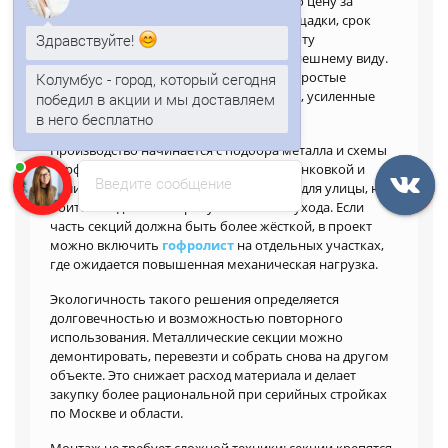
При выборе важно учитывать не только цену за
квадратный метр, но и назначение площадки, срок
Здравствуйте!
эксплуатации, ветровую нагрузку, частоту
перемещения секций и требования к внешнему виду.
Колумбус - город, который сегодня
Для временных объектов берут более простые
победил в акции и мы доставляем
решения, для длительных — лист толще, усиленные
в него бесплатно
стойки и стойкое покрытие.
Анна
печатает...
Производство начинается с подбора металла и схемы
перфорации. Мы используем лист с оцинковкой и
Введите сообщение
полимерным слоем, который подходит для улицы, не
боится осадков и не требует сложного ухода. Если
часть секций должна быть более жёсткой, в проект
можно включить
гофролист
на отдельных участках,
где ожидается повышенная механическая нагрузка.
Экологичность такого решения определяется
долговечностью и возможностью повторного
использования. Металлические секции можно
демонтировать, перевезти и собрать снова на другом
объекте. Это снижает расход материала и делает
закупку более рациональной при серийных стройках
по Москве и области.
Монтаж не требует сложной техники: секции крепятся