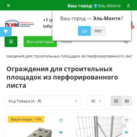
Ваш город:
Эль-Монте
Ваш город —
Эль-Монте
?
+7 (499) 648-92-94
info@evroshtaketnikmoskva.ru
0
Все категории
Ограждения для строительных площадок из перфорированного листа
Ограждения для строительных
площадок из перфорированного
листа
Ваша скидка: -17%