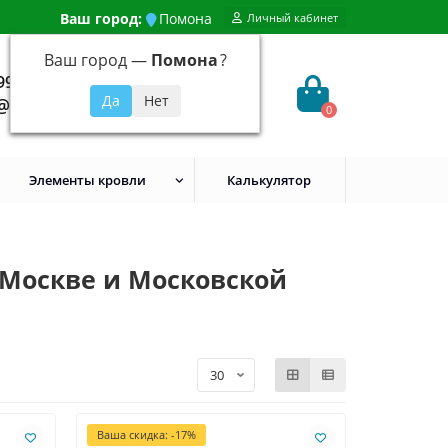
Ваш город:
Помона
Личный кабинет
Ваш город —
Помона
?
99) 648-92-94
@evroshtaketnikmoskva.ru
0
Элементы кровли
Калькулятор
Москве и Московской
Ваша скидка: -17%