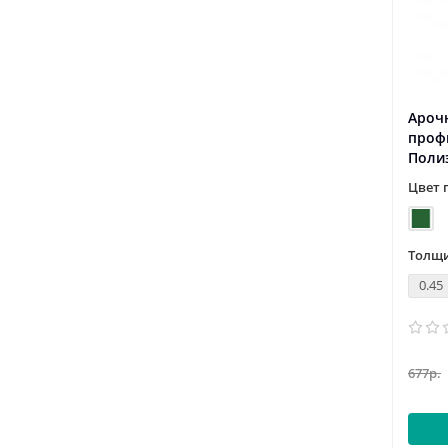
Ароч
проф
Поли
Цвет 
Толщи
0.45
677р.