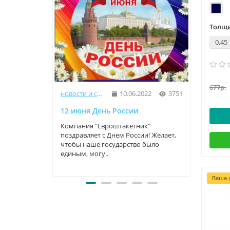
Толщи
0.45
677р.
новости и статьи
10.06.2022
3751
12 июня День России
9 Мая
Компания "Евроштакетник"
Компа
поздравляет с Днем России! Желает,
прекр
чтобы наше государство было
трога
единым, могу..
велики
Ваша с