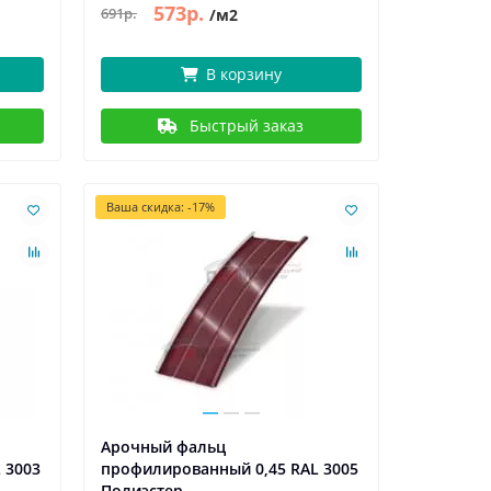
573р.
691р.
/м2
В корзину
Быстрый заказ
Ваша скидка: -17%
Арочный фальц
 3003
профилированный 0,45 RAL 3005
Полиэстер