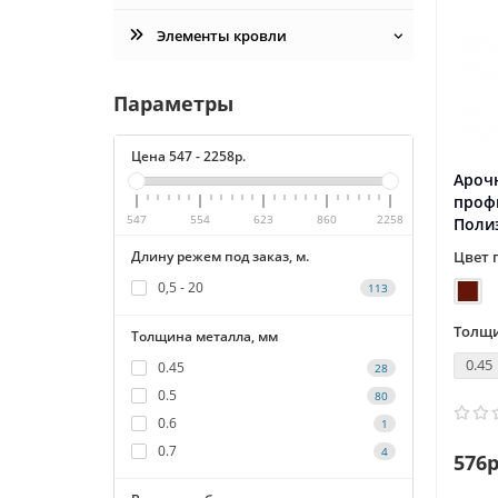
Элементы кровли
Параметры
Цена
547
-
2258
р.
Ароч
проф
547
554
623
860
2258
Поли
Длину режем под заказ, м.
Цвет 
0,5 - 20
113
Толщи
Толщина металла, мм
0.45
0.45
28
0.5
80
0.6
1
0.7
4
576р