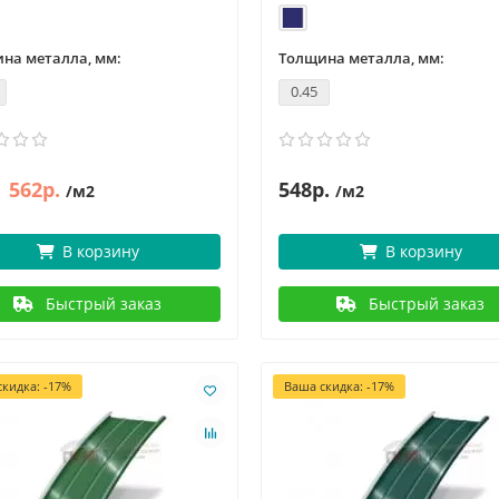
на металла, мм:
Толщина металла, мм:
0.45
562р.
548р.
/м2
/м2
новости и статьи
06.05.2022
3749
новости и статьи
29.04.2022
 - День Победы!
1 мая – Праздник Весны и Т
В корзину
В корзину
ния "Евроштакетник" С
Компания "Евроштакетник" С
асным праздником, суровым и
праздником 1 Мая! Пусть Перв
Быстрый заказ
Быстрый заказ
тельным одновременно — с
станет днем, когда все дела на
м и ..
удас..
кидка: -17%
Ваша скидка: -17%