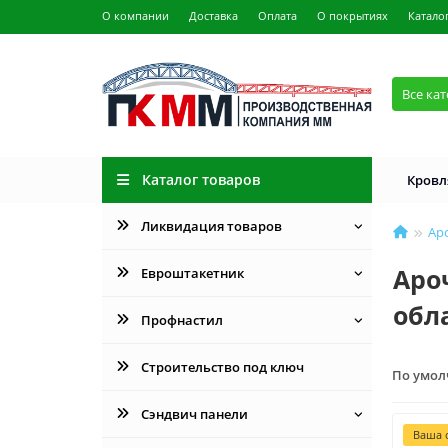
О компании
Доставка
Оплата
О покрытиях
Катало
Все ка
Каталог товаров
Кровл
Ликвидация товаров
Ар
Аро
Евроштакетник
обл
Профнастил
Строительство под ключ
По умо
Сэндвич панели
Ваша с