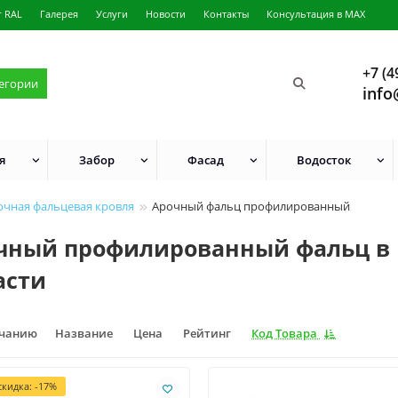
г RAL
Галерея
Услуги
Новости
Контакты
Консультация в MAX
+7 (4
тегории
info
я
Забор
Фасад
Водосток
очная фальцевая кровля
Арочный фальц профилированный
чный профилированный фальц в 
асти
лчанию
Название
Цена
Рейтинг
Код Товара
кидка: -17%