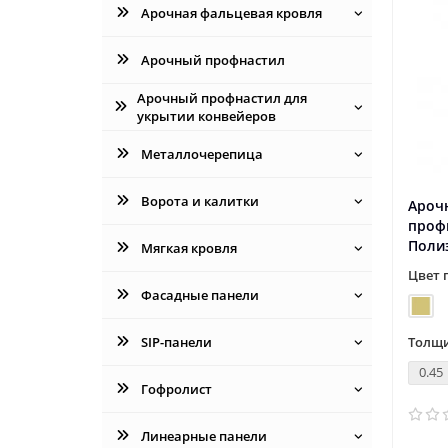
Арочная фальцевая кровля
Арочный профнастил
Арочный профнастил для
укрытии конвейеров
Металлочерепица
Ворота и калитки
Ароч
проф
Поли
Мягкая кровля
Цвет 
Фасадные панели
SIP-панели
Толщи
0.45
Гофролист
Линеарные панели