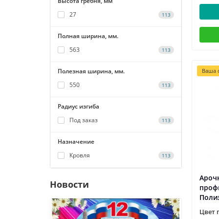
Высота гребня, мм
27
113
Полная ширина, мм.
563
113
Полезная ширина, мм.
Ваша с
550
113
Радиус изгиба
Под заказ
113
Назначение
Кровля
113
Ароч
Новости
проф
Поли
Цвет 