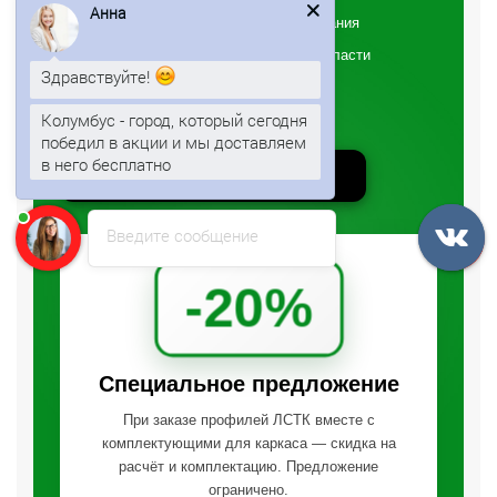
Подготовка комплекта под каркас здания
Здравствуйте!
Доставка по Москве и Московской области
Сопровождение по сборке и монтажу
Колумбус - город, который сегодня
Смета без скрытых расходов
победил в акции и мы доставляем
в него бесплатно
Анна
печатает...
ПОЛУЧИТЬ ПРЕДЛОЖЕНИЕ
Введите сообщение
-20%
Специальное предложение
При заказе профилей ЛСТК вместе с
комплектующими для каркаса — скидка на
расчёт и комплектацию. Предложение
ограничено.