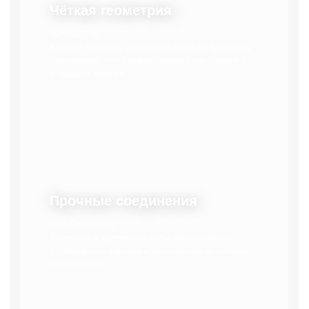
Чёткая геометрия
ТОЧНОСТЬ
Каждый профиль изготавливается по заданным
параметрам, что снижает ошибки при сборке и
упрощает монтаж.
Прочные соединения
НАДЁЖНОСТЬ
Замковые и крепёжные узлы обеспечивают
устойчивость каркаса и долговечность готовой
конструкции.