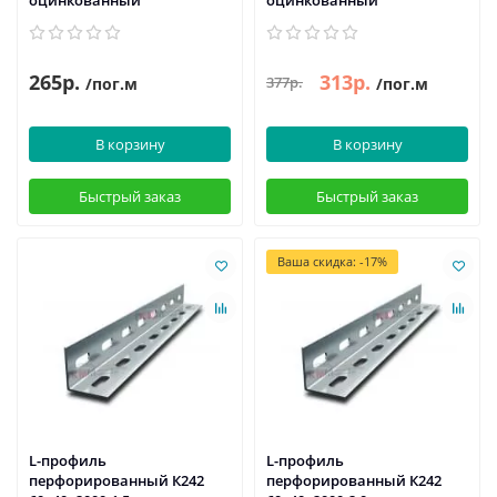
оцинкованный
оцинкованный
265р.
313р.
377р.
/пог.м
/пог.м
В корзину
В корзину
Быстрый заказ
Быстрый заказ
Ваша скидка: -17%
L-профиль
L-профиль
перфорированный К242
перфорированный К242