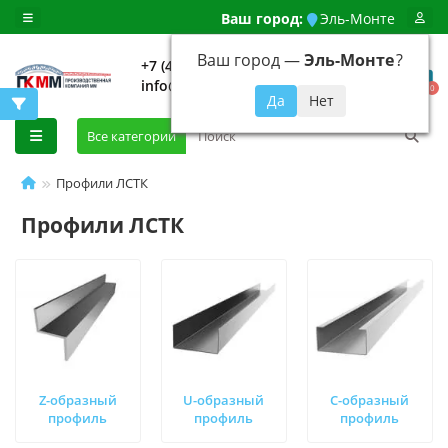
Ваш город:
Эль-Монте
Ваш город —
Эль-Монте
?
+7 (499) 648-92-94
info@evroshtaketnikmoskva.ru
0
Все категории
Профили ЛСТК
Профили ЛСТК
Z-образный
U-образный
С-образный
профиль
профиль
профиль