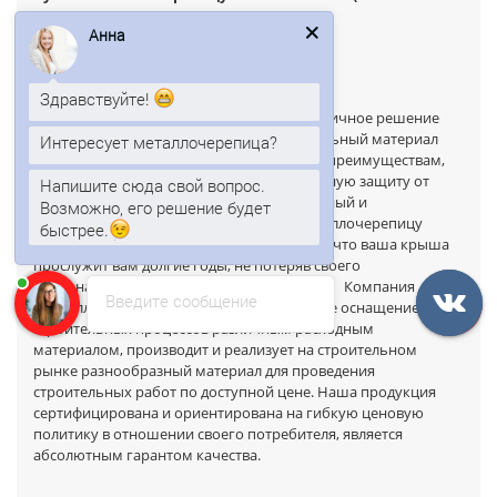
3D) от производителя.
Анна
В итоге
Здравствуйте!
Металлочерепица Квинта плюс 3D
- отличное решение
для тех, кто ищет надежный и привлекательный материал
Интересует металлочерепица?
для крыши своего дома. Благодаря своим преимуществам,
эта металлочерепица обеспечит долговечную защиту от
Напишите сюда свой вопрос.
непогоды и придаст вашему дому элегантный и
Возможно, его решение будет
современный внешний вид. Выбирая металлочерепицу
быстрее.
Квинта плюс 3D, вы можете быть уверены, что ваша крыша
прослужит вам долгие годы, не потеряв своего
первоначального качества и эстетичности. Компания
Введите сообщение
«Металл Момент» предлагает качественное оснащение
строительных процессов различным расходным
материалом, производит и реализует на строительном
рынке разнообразный материал для проведения
строительных работ по доступной цене. Наша продукция
сертифицирована и ориентирована на гибкую ценовую
политику в отношении своего потребителя, является
абсолютным гарантом качества.