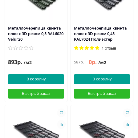
Металлочерепица квинта
Металлочерепица квинта
плюс c 3D резом 0,5 RAL6020
плюс c 3D резом 0,45
Velur20
RAL7024 Полиэстер
1 отзыв
893р.
0р.
587р.
/м2
/м2
В корзину
В корзину
Быстрый заказ
Быстрый заказ