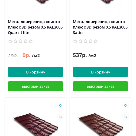
Металлочерепица квинта
Металлочерепица квинта
плюс c 3D резом 0,5 RAL3005
плюс c 3D резом 0,5 RAL3005
Quarzit lite
Satin
0р.
537р.
779р.
/м2
/м2
В корзину
В корзину
Быстрый заказ
Быстрый заказ