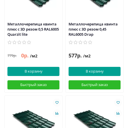
Металлочерепица квинта
Металлочерепица квинта
плюс c 3D резом 0,5 RAL6005
плюс c 3D резом 0,45
Quarzit lite
RAL6005 Drap
0р.
577р.
779р.
/м2
/м2
В корзину
В корзину
Быстрый заказ
Быстрый заказ