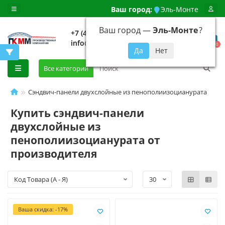
Ваш город:
Эль-Монте
Ваш город —
Эль-Монте
?
+7 (499) 648-92-94
info@evroshtaketnikmoskva.ru
0
Все категории
Сэндвич-панели двухслойные из пенополиизоцианурата
Купить сэндвич-панели
двухслойные из
пенополиизоцианурата от
производителя
Ваша скидка: -17%