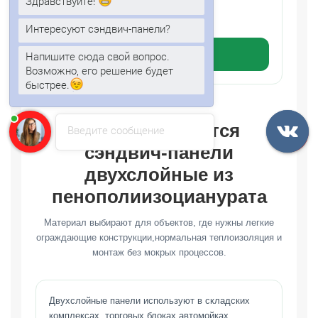
Здравствуйте!
Устойчивость к влаге
Стабильность геометрии
Интересуют сэндвич-панели?
Подробнее
Напишите сюда свой вопрос.
Возможно, его решение будет
быстрее.
Где применяются
Введите сообщение
сэндвич-панели
двухслойные из
пенополиизоцианурата
Материал выбирают для объектов, где нужны легкие
ограждающие конструкции,нормальная теплоизоляция и
монтаж без мокрых процессов.
Двухслойные панели используют в складских
комплексах, торговых блоках,автомойках,