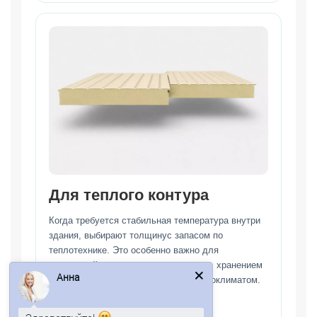
Для теплого контура
Когда требуется стабильная температура внутри
здания, выбирают толщинус запасом по
теплотехнике. Это особенно важно для
помещений с постояннымотоплением, хранением
Анна
продукции или контролируемым микроклиматом.
Низкая теплопроводность PIR