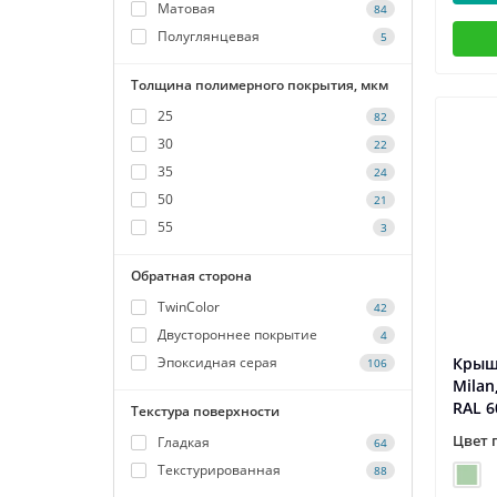
Матовая
84
Полуглянцевая
5
Толщина полимерного покрытия, мкм
25
82
30
22
35
24
50
21
55
3
Обратная сторона
TwinColor
42
Двустороннее покрытие
4
Эпоксидная серая
Крыш
106
Milan
RAL 6
Текстура поверхности
Цвет 
Гладкая
64
Текстурированная
88