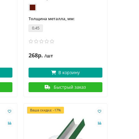
Толщина металла, мм:
0.45
268р.
/шт
В корзину
Быстрый заказ
Ваша скидка: -17%