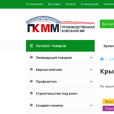
О компании
Доставка
Оплата
О покрытиях
Катало
Все ка
Каталог товаров
Кровл
Ликвидация товаров
За
Кры
Евроштакетник
Профнастил
По умо
Строительство под ключ
Ваша с
Сэндвич панели
Лидер