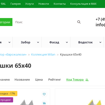
г RAL
Галерея
Услуги
Новости
Контакты
Консультация в MAX
+7 (4
тегории
info
я
Забор
Фасад
Водосток
бор «Еврожалюзи»
Коллекция Milan
Крышки 65х40
шки 65х40
лчанию
Название
Цена
Рейтинг
Код Товара
кидка: -17%
 продаж!