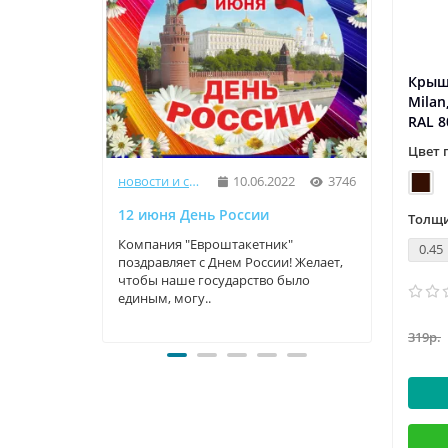
Крыш
Milan
RAL 
Цвет 
новости и статьи
10.06.2022
3746
12 июня День России
9 Мая
Толщи
Компания "Евроштакетник"
Компа
0.45
поздравляет с Днем России! Желает,
прекр
чтобы наше государство было
трога
единым, могу..
велики
319р.