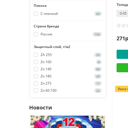
Толщи
Пленка
0.45
С пленкой
63
Страна бренда
Россия
154
271р
Защитный слой, г/м2
ZA 255
25
Zn 100
8
Zn 140
60
Zn 180
20
Zn 275
17
Ваша с
Zn 60-100
22
Новости