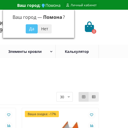
Ваш город:
Помона
Личный кабинет
Ваш город —
Помона
?
99) 648-92-94
@evroshtaketnikmoskva.ru
0
Элементы кровли
Калькулятор
Ваша скидка: -17%