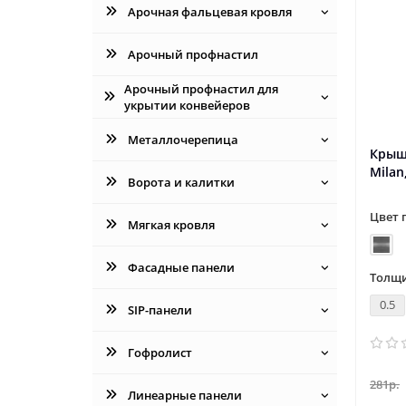
Арочная фальцевая кровля
Арочный профнастил
Арочный профнастил для
укрытии конвейеров
Металлочерепица
Крыш
Milan
Ворота и калитки
Цвет 
Мягкая кровля
Фасадные панели
Толщи
0.5
SIP-панели
Гофролист
281р.
Линеарные панели