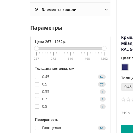
Элементы кровли
Параметры
Крыш
Цена
267
-
1262
р.
Milan
RAL 5
Цвет 
267
272
316
468
1262
Толщина металла, мм
0.45
67
Толщи
0.5
77
0.45
0.55
1
0.7
8
0.8
1
319р.
Поверхность
Глянцевая
61