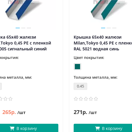
ка 65х40 жалюзи
Крышка 65х40 жалюзи
,Tokyo 0,45 PE с пленкой
Milan,Tokyo 0,45 PE с плен
005 сигнальный синий
RAL 5021 водная синь
покрытия:
Цвет покрытия:
на металла, мм:
Толщина металла, мм:
0.45
265р.
271р.
/шт
/шт
В корзину
В корзину