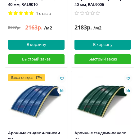
40 мм, RAL9010
40 мм, RAL9006
1 отзыв
2163р.
2183р.
2607р.
/м2
/м2
В корзину
В корзину
Быстрый заказ
Быстрый заказ
Ваша скидка: -17%
Арочные сэндвич-панели
Арочные сэндвич-панели
из
из