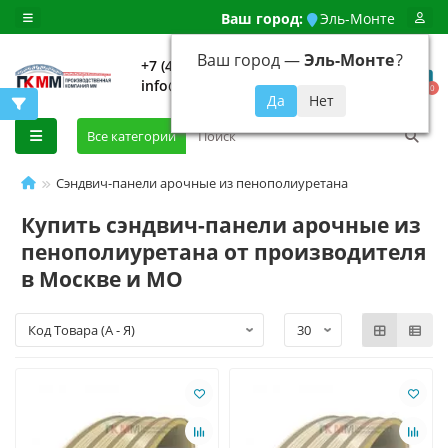
Ваш город:
Эль-Монте
Ваш город —
Эль-Монте
?
+7 (499) 648-92-94
info@evroshtaketnikmoskva.ru
0
Все категории
Сэндвич-панели арочные из пенополиуретана
Купить сэндвич-панели арочные из
пенополиуретана от производителя
в Москве и МО