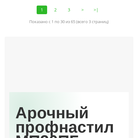
1
2
3
>
>|
Показано с 1 по 30 из 65 (всего 3 страниц)
Арочный
профнастил