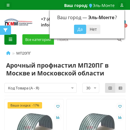
Ваш город:
Эль-Монте
Ваш город —
Эль-Монте
?
+7 (499) 648-92-94
info@evroshtaketnikmoskva.ru
0
Все категории
МП20ПГ
Арочный профнастил МП20ПГ в
Москве и Московской области
Ваша скидка: -17%