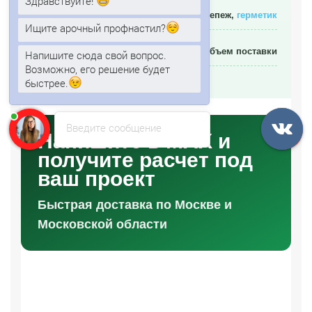
Здравствуйте!
Комплект
Доборы, крепеж,
герметик
Ищите арочный профнастил?
Логистика
Расстояние и объем поставки
Напишите сюда свой вопрос.
Возможно, его решение будет
быстрее.
Введите сообщение
Напишите в MAX и
получите расчет под
ваш проект
Быстрая доставка по Москве и
Московской области