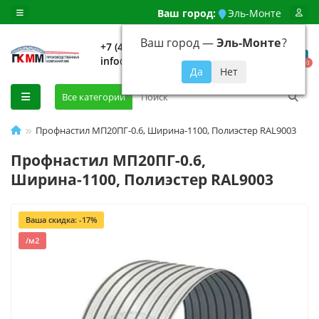
Ваш город:
Эль-Монте
Ваш город —
Эль-Монте
?
+7 (499) 648-92-94
info@evroshtaketnikmoskva.ru
0
Все категории
Профнастил МП20ПГ-0.6, Ширина-1100, Полиэстер RAL9003
Профнастил МП20ПГ-0.6,
Ширина-1100, Полиэстер RAL9003
Ваша скидка: -17%
/м2