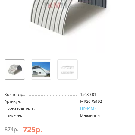
Код товара:
15680-01
Артикул:
MP20PG192
Производитель:
ПК«ММ»
Наличие:
В наличии
725р.
874р.