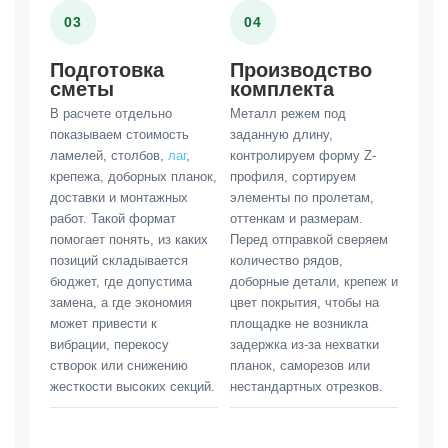
03
04
Подготовка
Производство
сметы
комплекта
В расчете отдельно
Металл режем под
показываем стоимость
заданную длину,
ламелей, столбов,
лаг
,
контролируем форму Z-
крепежа, доборных планок,
профиля, сортируем
доставки и монтажных
элементы по пролетам,
работ. Такой формат
оттенкам и размерам.
помогает понять, из каких
Перед отправкой сверяем
позиций складывается
количество рядов,
бюджет, где допустима
доборные детали, крепеж и
замена, а где экономия
цвет покрытия, чтобы на
может привести к
площадке не возникла
вибрации, перекосу
задержка из-за нехватки
створок или снижению
планок, саморезов или
жесткости высоких секций.
нестандартных отрезков.