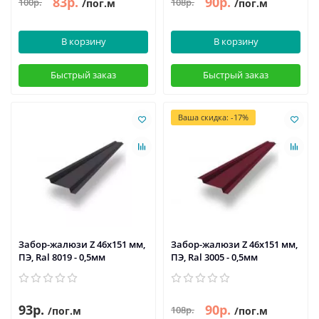
83р.
90р.
100р.
108р.
/пог.м
/пог.м
В корзину
В корзину
Быстрый заказ
Быстрый заказ
Ваша скидка: -17%
Забор-жалюзи Z 46х151 мм,
Забор-жалюзи Z 46х151 мм,
ПЭ, Ral 8019 - 0,5мм
ПЭ, Ral 3005 - 0,5мм
93р.
90р.
108р.
/пог.м
/пог.м