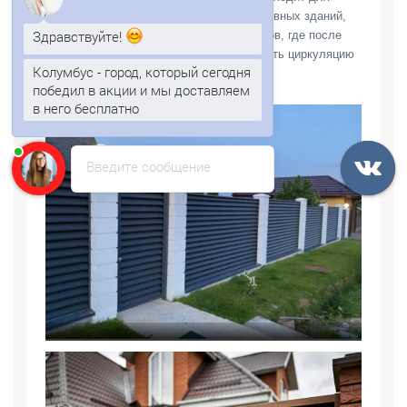
коттеджей, дачных домов, административных зданий,
Здравствуйте!
складских площадок, парковок и участков, где после
Колумбус - город, который сегодня
дождя и в жаркую погоду важно сохранить циркуляцию
победил в акции и мы доставляем
воздуха вдоль границы территории.
в него бесплатно
Анна
печатает...
Введите сообщение