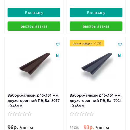
В корзину
В корзину
Быстрый заказ
Быстрый заказ
Ваша скидка: -17%
Забор-жалюзи Z 46х151 мм,
Забор-жалюзи Z 46х151 мм,
двухсторонний ПЭ, Ral 8017
двухсторонний ПЭ, Ral 7024
- 0,45мм
- 0,45мм
96р.
93р.
112р.
/пог.м
/пог.м