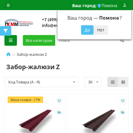
Ваш город:
Помона
Ваш город —
Помона
?
+7 (499) 648-92-94
info@evroshtaketnikmoskva.ru
0
Все категории
Забор-жалюзи Z
Забор-жалюзи Z
Ваша скидка: -17%