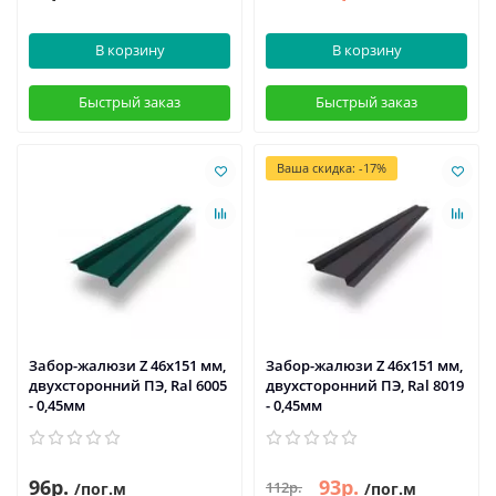
В корзину
В корзину
Быстрый заказ
Быстрый заказ
Ваша скидка: -17%
Забор-жалюзи Z 46х151 мм,
Забор-жалюзи Z 46х151 мм,
двухсторонний ПЭ, Ral 6005
двухсторонний ПЭ, Ral 8019
- 0,45мм
- 0,45мм
96р.
93р.
112р.
/пог.м
/пог.м