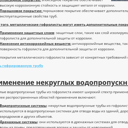
м и ..
удас..
высокую коррозионную стойкость и защищает металл от коррозии.
Порошковое покрытие:
порошковое покрытие обеспечивает дополнитель
эксплуатационные свойства труб.
 того, металлические гофролисты могут иметь дополнительные покры
Применение защитных слоев
: защитные слои, такие как слой изолиру
гофролиста для дополнительной защиты от коррозии.
Нанесение антикоррозийных веществ:
антикоррозийные вещества, таки
поверхность гофролиста для дополнительной защиты от коррозии.
покрытия металлического гофролиста зависит от конкретных требований к
ь гофрированную трубу
именение некруглых водопропускны
лые водопропускные трубы из гофролиста имеют широкий спектр применен
лее распространенных областей применения включают:
Водопропускные системы
: некруглые водопропускные трубы из гофролис
используются в водопропускных системах для отвода воды из зданий, доро
аэродромов и других объектов.
Дренажные системы
: они используются в дренажных системах для отвод
воды из почвы, предотвращения эрозии и защиты от наводнений.