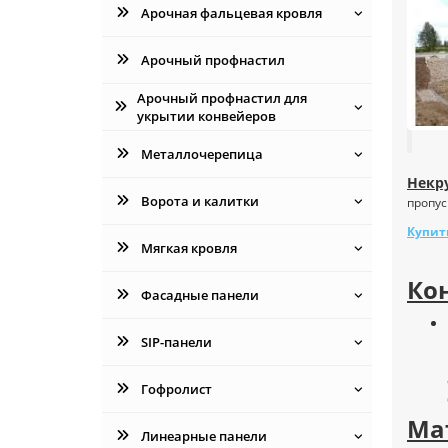
Арочная фальцевая кровля
Арочный профнастил
Арочный профнастил для
укрытии конвейеров
Металлочерепица
Некр
Ворота и калитки
пропус
Купит
Мягкая кровля
Ко
Фасадные панели
SIP-панели
Гофролист
Ма
Линеарные панели