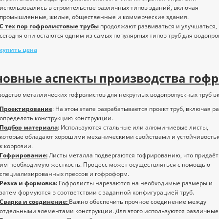
использовались в строительстве различных типов зданий, включая
промышленные, жилые, общественные и коммерческие здания.
С тех пор гофролистовые трубы
продолжают развиваться и улучшаться,
сегодня они остаются одним из самых популярных типов труб для водопро
 купить цена
новные аспекты производства гоф
одство металлических гофролистов для некруглых водопропускных труб вк
Проектирование
: На этом этапе разрабатывается проект труб, включая р
определять конструкцию конструкции.
Подбор материала
: Используются стальные или алюминиевые листы,
которые обладают хорошими механическими свойствами и устойчивость
к коррозии.
Гофрирование:
Листы металла подвергаются гофрированию, что придаёт
им необходимую жесткость. Процесс может осуществляться с помощью
специализированных прессов и гофроформ.
Резка и формовка:
Гофролисты нарезаются на необходимые размеры и
затем формуются в соответствии с заданной конфигурацией труб.
Сварка и соединение:
Важно обеспечить прочное соединение между
отдельными элементами конструкции. Для этого используются различные