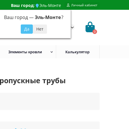
Ваш город:
Эль-Монте
Личный кабинет
Ваш город —
Эль-Монте
?
99) 648-92-94
@evroshtaketnikmoskva.ru
0
Элементы кровли
Калькулятор
пропускные трубы