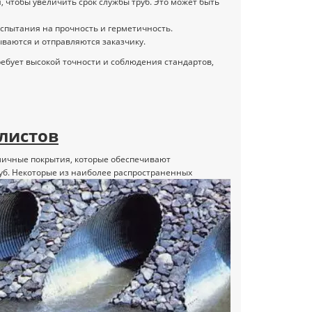
 чтобы увеличить срок службы труб. Это может быть
испытания на прочность и герметичность.
ваются и отправляются заказчику.
ребует высокой точности и соблюдения стандартов,
листов
зличные покрытия, которые обеспечивают
уб. Некоторые из наиболее распространенных
3246
новости и статьи
04.03.2022
3537
руда.
С международным женским
23 февра
Днём 8 марта!
отечеств
омай
Милые женщины! Компания
Компания
чатые
"Евроштакетник" поздравляет вас с
сердечно 