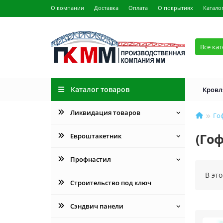
О компании
Доставка
Оплата
О покрытиях
Катало
Все ка
Каталог товаров
Кровл
Ликвидация товаров
Го
(Го
Евроштакетник
Профнастил
В эт
Строительство под ключ
Сэндвич панели