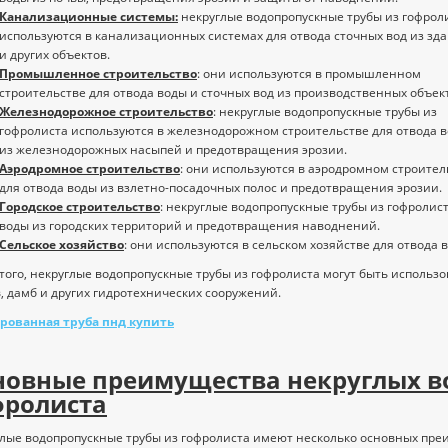
Канализационные системы:
некруглые водопропускные трубы из гофрол
используются в канализационных системах для отвода сточных вод из зд
и других объектов.
Промышленное строительство
: они используются в промышленном
строительстве для отвода воды и сточных вод из производственных объек
Железнодорожное строительство
: некруглые водопропускные трубы из
гофролиста используются в железнодорожном строительстве для отвода 
из железнодорожных насыпей и предотвращения эрозии.
Аэродромное строительство
: они используются в аэродромном строител
для отвода воды из взлетно-посадочных полос и предотвращения эрозии.
Городское строительство
: некруглые водопропускные трубы из гофролист
воды из городских территорий и предотвращения наводнений.
Сельское хозяйство
: они используются в сельском хозяйстве для отвода
того, некруглые водопропускные трубы из гофролиста могут быть использов
, дамб и других гидротехнических сооружений.
рованная труба пнд купить
новные преимущества некруглых в
фролиста
лые водопропускные трубы из гофролиста имеют несколько основных пр