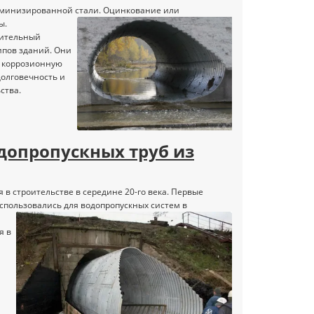
люминизированной стали. Оцинкование или
ы.
оительный
ипов зданий. Они
, коррозионную
долговечность и
ства.
допропускных труб из
 в строительстве в середине 20-го века. Первые
использовались для водопропускных систем в
я в