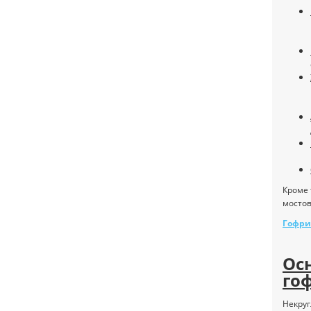
Кроме 
мостов
Гофри
Ос
го
Некруг