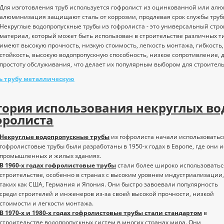
Для изготовления труб используется гофролист из оцинкованной или а
алюминизация защищают сталь от коррозии, продлевая срок службы труб
Некруглые водопропускные трубы из гофролиста - это универсальный стр
материал, который может быть использован в строительстве различных т
имеют высокую прочность, низкую стоимость, легкость монтажа, гибкость
стойкость, высокую водопропускную способность, низкое сопротивление, 
простоту обслуживания, что делает их популярным выбором для строитель
ь трубу металлическую
тория использования некруглых во
фролиста
Некруглые водопропускные трубы
из гофролиста начали использоваться
гофролистовые трубы были разработаны в 1950-х годах в Европе, где они 
промышленных и жилых зданиях.
В 1960-х годах гофролистовые трубы
стали более широко использоватьс
строительстве, особенно в странах с высоким уровнем индустриализации,
таких как США, Германия и Япония. Они быстро завоевали популярность
среди строителей и инженеров из-за своей высокой прочности, низкой
стоимости и легкости монтажа.
В 1970-х и 1980-х годах гофролистовые трубы стали стандартом
в
строительстве водопропускных систем в многих странах мира. Они