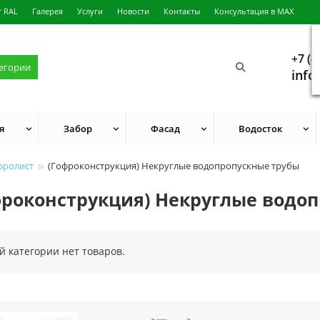
г RAL
Галерея
Услуги
Новости
Контакты
Консультация в MAX
+7 (4
тегории
info
я
Забор
Фасад
Водосток
фролист
(Гофроконструкция) Некруглые водопропускные трубы
фроконструкция) Некруглые водо
ой категории нет товаров.