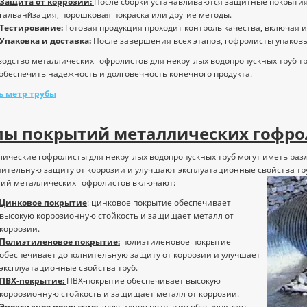
Защита от коррозии:
После сборки устанавливаются защитные покрытия,
галвани́зация, порошковая покраска или другие методы.
Тестирование:
Готовая продукция проходит контроль качества, включая 
Упаковка и доставка:
После завершения всех этапов, гофролисты упаковы
одство металлических гофролистов для некруглых водопропускных труб т
обеспечить надежность и долговечность конечного продукта.
ь метр трубы
пы покрытий металлических гофро
ические гофролисты для некруглых водопропускных труб могут иметь ра
ительную защиту от коррозии и улучшают эксплуатационные свойства тр
ий металлических гофролистов включают:
Цинковое покрытие
: цинковое покрытие обеспечивает
высокую коррозионную стойкость и защищает металл от
коррозии.
новости и статьи
06.05.2022
3749
новости и статьи
29.04.2022
Полиэтиленовое покрытие:
полиэтиленовое покрытие
обеспечивает дополнительную защиту от коррозии и улучшает
 - День Победы!
1 мая – Праздник Весны и Т
эксплуатационные свойства труб.
ния "Евроштакетник" С
Компания "Евроштакетник" С
ПВХ-покрытие:
ПВХ-покрытие обеспечивает высокую
асным праздником, суровым и
праздником 1 Мая! Пусть Перв
коррозионную стойкость и защищает металл от коррозии.
тельным одновременно — с
станет днем, когда все дела на
Эпоксидное покрытие:
эпоксидное покрытие обеспечивает