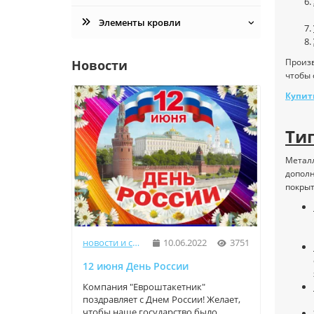
Элементы кровли
Произв
Новости
чтобы 
Купит
Ти
Металл
дополн
покрыт
новости и статьи
10.06.2022
3751
12 июня День России
9 Мая
Компания "Евроштакетник"
Компа
поздравляет с Днем России! Желает,
прекр
чтобы наше государство было
трога