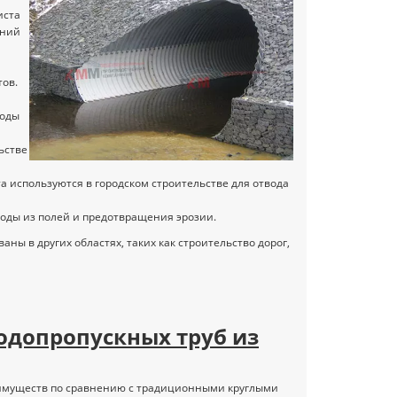
иста
аний
тов.
воды
ьстве
а используются в городском строительстве для отвода
 воды из полей и предотвращения эрозии.
аны в других областях, таких как строительство дорог,
одопропускных труб из
еимуществ по сравнению с традиционными круглыми