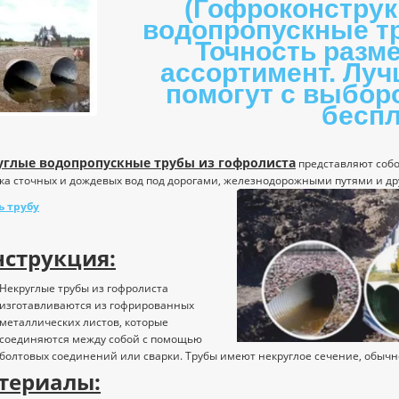
(Гофроконструк
водопропускные тр
Точность разм
ассортимент. Лу
помогут с выбор
беспл
углые водопропускные трубы из гофролиста
представляют соб
ка сточных и дождевых вод под дорогами, железнодорожными путями и д
ь трубу
нструкция:
Некруглые трубы из гофролиста
изготавливаются из гофрированных
металлических листов, которые
соединяются между собой с помощью
болтовых соединений или сварки. Трубы имеют некруглое сечение, обычн
териалы: