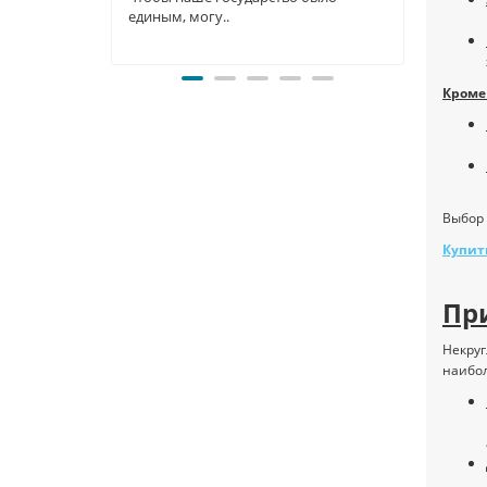
единым, могу..
велики
Кроме
Выбор 
Купит
Пр
Некруг
наибо