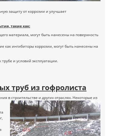
прекрасным весенним праздником
празднико
— с Днем 8 ..
защитника
ную защиту от коррозии и улучшает
тия, такие как:
ющего материала, могут быть нанесены на поверхность
е как ингибиторы коррозии, могут быть нанесены на
 трубе и условий эксплуатации.
х труб из гофролиста
ия в строительстве и других отраслях. Некоторые из
та
г,
а