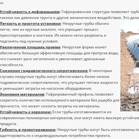
и:
Устойчивость к деформациям
: Гофрированная структура позволяет тру
такими как давление грунта и другие механические воздействия. Это дел
Легкость и простота установки
: Некруглые трубы обычно
легче, чем их круглые аналоги, что упрощает процесс
транспортировки и монтажа. Их можно легко разрезать и
подгонять под нужные условия.
Увеличенная площадь проема
: Некруглая форма может
обеспечить большую эффективную площадь для пропуска воды,
что снижает риск затопления и увеличивает дренажные
способности.
Снижение гидравлического сопротивления:
В некоторых
случаях некруглые трубы могут обеспечивать более низкое
гидравлическое сопротивление, что улучшает потоки жидкости
и уменьшает затраты на насосное оборудование.
Экономия материалов
: Гофрированный профиль позволяет
сократить количество используемого материала без ущерба для
прочности, что может снизить затраты на материалы.
Устойчивость к коррозии:
Если трубы изготавливаются из
современных полимерных материалов, они могут иметь высокую устойчиво
продукта.
Гибкость в проектировании
: Некруглые трубы могут быть изготовлены 
адаптировать их к индивидуальным потребностям проекта.