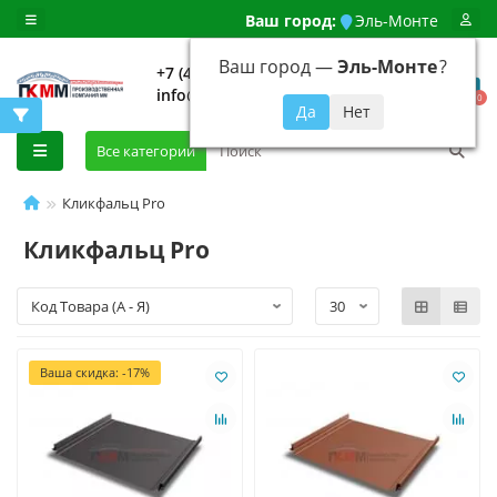
Ваш город:
Эль-Монте
Ваш город —
Эль-Монте
?
+7 (499) 648-92-94
info@evroshtaketnikmoskva.ru
0
Все категории
Кликфальц Pro
Кликфальц Pro
Ваша скидка: -17%