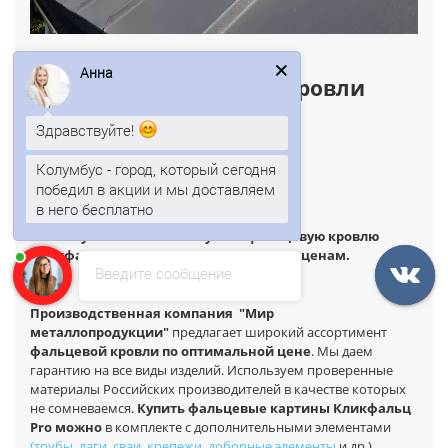
Анна
Стоимость фальцевой кровли
зависит от:
Здравствуйте!
толщины и свойств металла;
Колумбус - город, который сегодня
плотности цинкования;
победил в акции и мы доставляем
установленного срока эксплуатации.
в него бесплатно
Анна
печатает...
Только у нас Вы можете купить фальцевую кровлю
Кликфальц Pro по самым заниженным ценам.
Введите сообщение
Производственная компания
"Мир
металлопродукции"
предлагает широкий ассортимент
фальцевой кровли по оптимальной цене
. Мы даем
гарантию на все виды изделий. Используем проверенные
материалы Российских производителей в качестве которых
не сомневаемся.
Купить фальцевые картины Кликфальц
Pro можно
в комплекте с дополнительными элементами
(трубы, лаги, сваи
,
крепежи
,
доборные элементы
и др.)