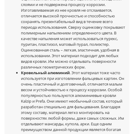
слоями и не подвержена процессу коррозии.
Изготавливаемая из нее кровля не отслаивается,
отличается высокой прочностью и способностью
сохранять презентабельный вид в течение всего
периода использования. Сверху оцинковку покрывают
полимерным напылением определенного цвета. В
качестве напыления может использоваться пурекс,
пуритан, пластизол, матовый пурал, полиэстер.
Оцинкованная сталь – легкая, эластичная, удобная в
использовании. Этот материал подходит для любых
видов кровли. Им можно отделывать поверхности
различных геометрических форм.
Кровельный алюминий
. Этот материал тоже часто
используется при изготовлении фальцевых картин. Он
очень пластичный и долговечный, отличается малым
весом и устойчивостью к процессу коррозии. Особой
популярностью пользуются алюминиевые кровли
Kalzip и Prefa. Они имеют необычный состав, который
разработан специально для фальцевания. Благодаря
этому составу, материал легко монтировать на
поверхностях любой формы, даже самых сложных. Им
отделывают мансарды, купола, арки. Еще одним
преимуществом данной продукции является богатая