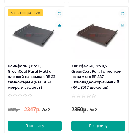
Ваша скидка: -17%
Кликфальц Pro 0,5
Кликфальц Pro 0,5
GreenСoat Pural Matt с
GreenСoat Pural с пленкой
пленкой на замках RR 23
на замках RR 887
темно-серый (RAL 7024
шоколадно-коричневый
мокрый асфальт)
(RAL 8017 шоколад)
2347р.
2350р.
2828р.
/м2
/м2
В корзину
В корзину