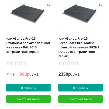
Кликфальц Pro 0,5
Кликфальц Pro 0,5
Стальной бархат с пленкой
GreenСoat Pural Matt с
на замках RAL 7016
пленкой на замках RR2Н3
антрацитово-серый
(RAL 7016 антрацитово-
серый)
983р.
2350р.
1185р.
/м2
/м2
В корзину
В корзину
Быстрый заказ
Быстрый заказ