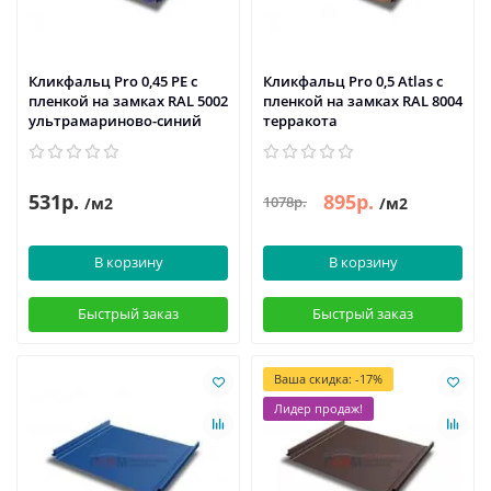
Кликфальц Pro 0,45 PE с
Кликфальц Pro 0,5 Atlas с
пленкой на замках RAL 5002
пленкой на замках RAL 8004
ультрамариново-синий
терракота
531р.
895р.
1078р.
/м2
/м2
В корзину
В корзину
Быстрый заказ
Быстрый заказ
Ваша скидка: -17%
Лидер продаж!