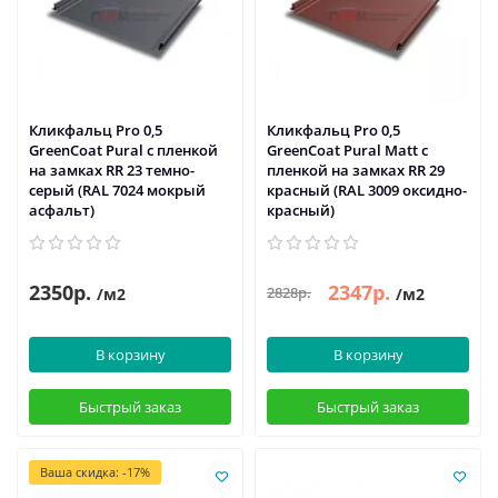
Кликфальц Pro 0,5
Кликфальц Pro 0,5
GreenСoat Pural с пленкой
GreenСoat Pural Matt с
на замках RR 23 темно-
пленкой на замках RR 29
серый (RAL 7024 мокрый
красный (RAL 3009 оксидно-
асфальт)
красный)
2350р.
2347р.
2828р.
/м2
/м2
В корзину
В корзину
Быстрый заказ
Быстрый заказ
Ваша скидка: -17%