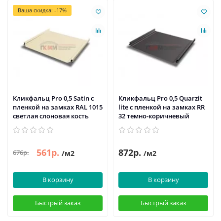
Ваша скидка: -17%
Кликфальц Pro 0,5 Satin с
Кликфальц Pro 0,5 Quarzit
пленкой на замках RAL 1015
lite с пленкой на замках RR
светлая слоновая кость
32 темно-коричневый
561р.
872р.
676р.
/м2
/м2
В корзину
В корзину
Быстрый заказ
Быстрый заказ