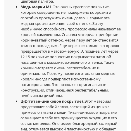
цветовая палитра.
Медь марки М1
. Это очень красивое покрытие,
которые совершенно не подвержено коррозии и
способно прослужить очень долго. С годами эта
медная кровля изменяет свой оттенок. За эту
необычную способность профессионалы называют ее
кровлей-хамелеоном. Сначала материал приобретает
коричневатый оттенок. Через пару лет он становится
темно-шоколадным. Еще через несколько лет кровля
превращается в матово-черную. А позднее, лет через
12-15 покрытие полностью покрывается патиной
насыщенного малахитово-зеленого оттенка. Такие
крыши смотрятся очень респектабельно и
оригинально. Поэтому после изготовления медные
кровли иногда подвергают искусственному
патинированию. Это позволяет оригинальные
конструкции, отличающиеся респектабельным,
необычным дизайном.
Ц-2 (титан-цинковое покрытие)
. Этот материал
представляет собой сплав, состоящий из цинка с
примесью титана и меди. Титан-цинковое покрытие
совмещает в себе все преимущества входящих в его
состав металлов. Оно имеет благородный, солидный
вид, отличается высокой пластичностью и обладает