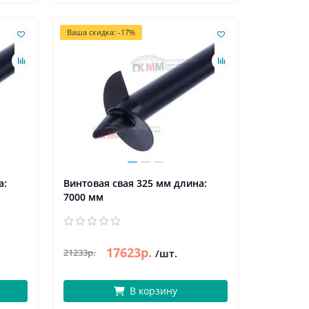
Ваша скидка: -17%
а:
Винтовая свая 325 мм длина:
7000 мм
17623р.
21233р.
/шт.
В корзину