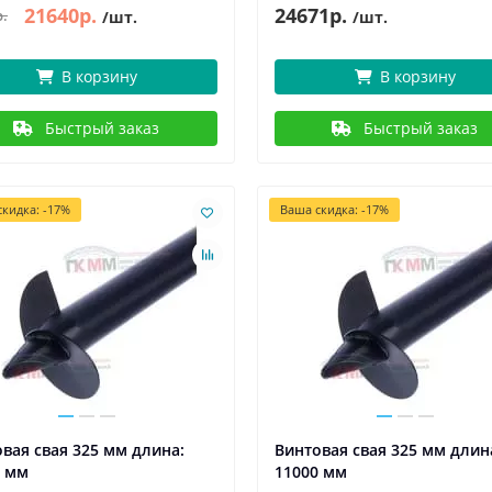
21640р.
24671р.
р.
/шт.
/шт.
В корзину
В корзину
Быстрый заказ
Быстрый заказ
кидка: -17%
Ваша скидка: -17%
новости и статьи
06.05.2022
3749
новости и статьи
29.04.2022
 - День Победы!
1 мая – Праздник Весны и Т
ния "Евроштакетник" С
Компания "Евроштакетник" С
асным праздником, суровым и
праздником 1 Мая! Пусть Перв
тельным одновременно — с
станет днем, когда все дела на
м и ..
удас..
вая свая 325 мм длина:
Винтовая свая 325 мм длин
0 мм
11000 мм