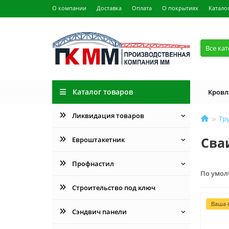
О компании
Доставка
Оплата
О покрытиях
Катало
Все ка
Каталог товаров
Кровл
Ликвидация товаров
Тру
Сва
Евроштакетник
Профнастил
По умо
Строительство под ключ
Ваша с
Сэндвич панели