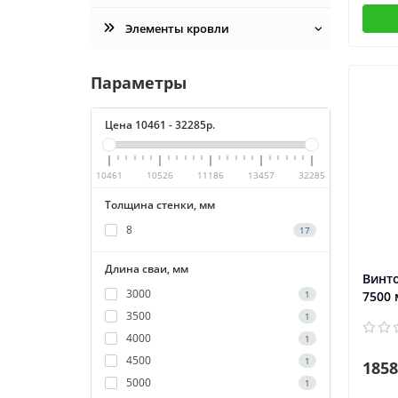
Элементы кровли
Параметры
Цена
10461
-
32285
р.
10461
10526
11186
13457
32285
Толщина стенки, мм
8
17
Длина сваи, мм
Винто
3000
1
7500
3500
1
4000
1
4500
1
1858
5000
1