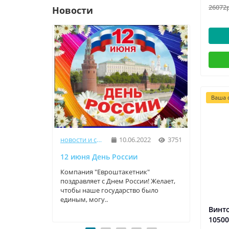
26072
Новости
Ваша с
новости и статьи
10.06.2022
3751
12 июня День России
9 Мая
Компания "Евроштакетник"
Компа
поздравляет с Днем России! Желает,
прекр
чтобы наше государство было
трога
единым, могу..
велики
Винто
1050