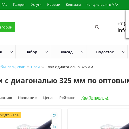
г RAL
Галерея
Услуги
Новости
Контакты
Консультация в MAX
+7 (4
тегории
info
я
Забор
Фасад
Водосток
бы, лаги, сваи
Сваи
Сваи с диагональю 325 мм
и с диагональю 325 мм по оптовы
лчанию
Название
Цена
Рейтинг
Код Товара
кидка: -17%