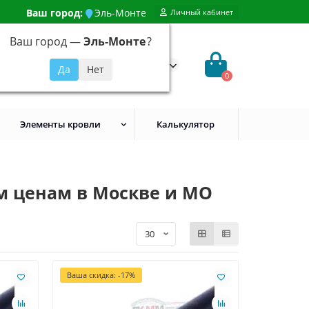
Ваш город:
Эль-Монте
Личный кабинет
Ваш город —
Эль-Монте
?
99) 648-92-94
@evroshtaketnikmoskva.ru
0
Элементы кровли
Калькулятор
м ценам в Москве и МО
Ваша скидка: -17%