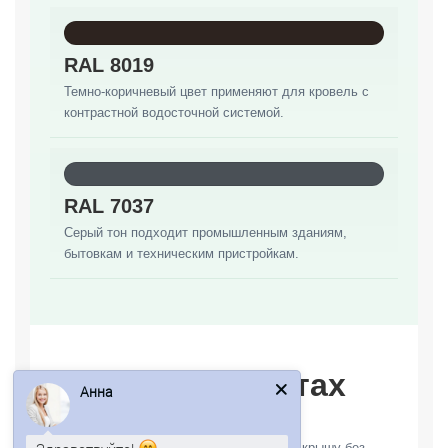
RAL 8019
Темно-коричневый цвет применяют для кровель с
контрастной водосточной системой.
RAL 7037
Серый тон подходит промышленным зданиям,
бытовкам и техническим пристройкам.
На каких объектах
Анна
используют
Материал помогает закрыть утепленную крышу без