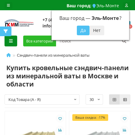
Ваш город:
Эль-Монте
Ваш город —
Эль-Монте
?
+7 (499) 648-92-94
info@evroshtaketnikmoskva.ru
0
Все категории
Сэндвич-панели из минеральной ваты
Купить кровельные сэндвич-панели
из минеральной ваты в Москве и
области
Ваша скидка: -17%