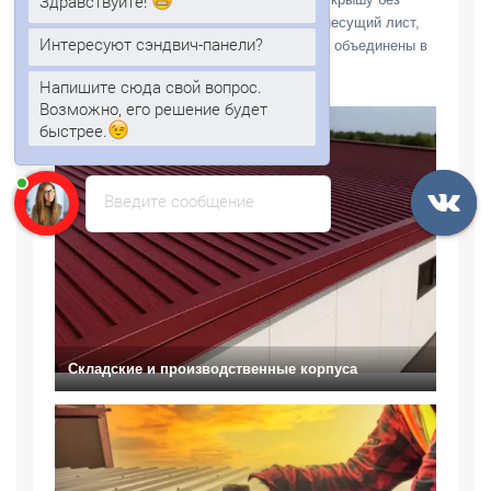
Здравствуйте!
сборки многослойного пирога на месте: несущий лист,
Интересуют сэндвич-панели?
теплоизоляция и наружная оболочка уже объединены в
одном изделии.
Напишите сюда свой вопрос.
Возможно, его решение будет
быстрее.
Введите сообщение
Складские и производственные корпуса