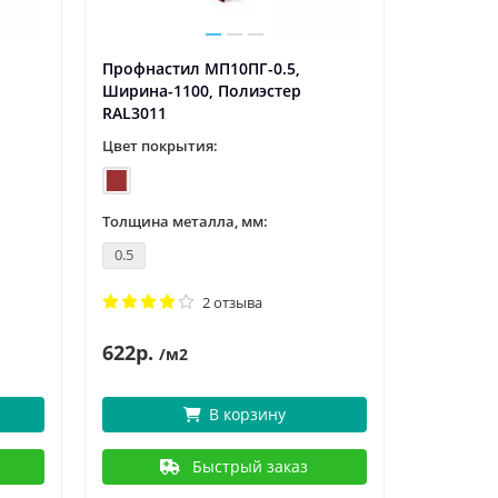
— с Днем 8 ..
защитника
Профнастил МП10ПГ-0.5,
Ширина-1100, Полиэстер
RAL3011
Цвет покрытия:
Толщина металла, мм:
0.5
2 отзыва
622р.
/м2
В корзину
Быстрый заказ