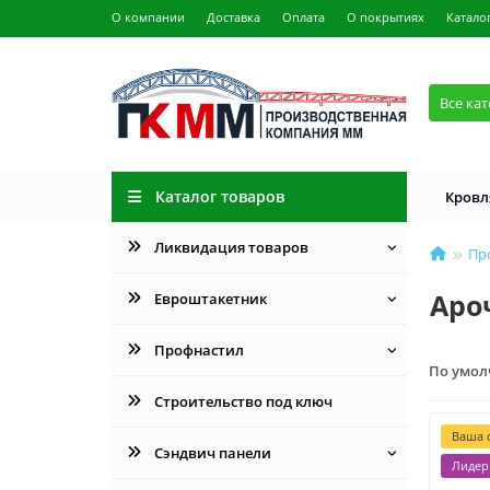
О компании
Доставка
Оплата
О покрытиях
Катало
Все ка
Каталог товаров
Кровл
Ликвидация товаров
Пр
Аро
Евроштакетник
Профнастил
По умо
Строительство под ключ
Ваша с
Сэндвич панели
Лидер