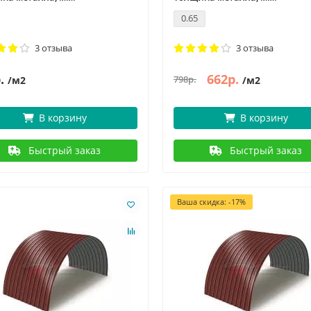
0.65
3 отзыва
3 отзыва
.
662р.
798р.
/м2
/м2
В корзину
В корзину
Быстрый заказ
Быстрый заказ
Ваша скидка: -17%
новости и статьи
06.05.2022
3749
новости и статьи
29.04.2022
 - День Победы!
1 мая – Праздник Весны и Т
ния "Евроштакетник" С
Компания "Евроштакетник" С
асным праздником, суровым и
праздником 1 Мая! Пусть Перв
тельным одновременно — с
станет днем, когда все дела на
м и ..
удас..