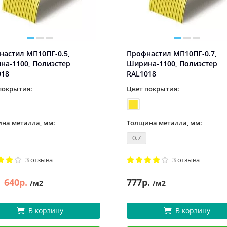
настил МП10ПГ-0.5,
Профнастил МП10ПГ-0.7,
на-1100, Полиэстер
Ширина-1100, Полиэстер
018
RAL1018
покрытия:
Цвет покрытия:
на металла, мм:
Толщина металла, мм:
0.7
3 отзыва
3 отзыва
640р.
777р.
/м2
/м2
В корзину
В корзину