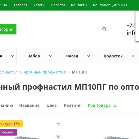
г RAL
Галерея
Услуги
Новости
Контакты
Консультация в MAX
+7 (4
тегории
info
я
Забор
Фасад
Водосток
офнастил
Арочный профнастил
МП10ПГ
чный профнастил МП10ПГ по опто
лчанию
Название
Цена
Рейтинг
Код Товара
кидка: -17%
 продаж!