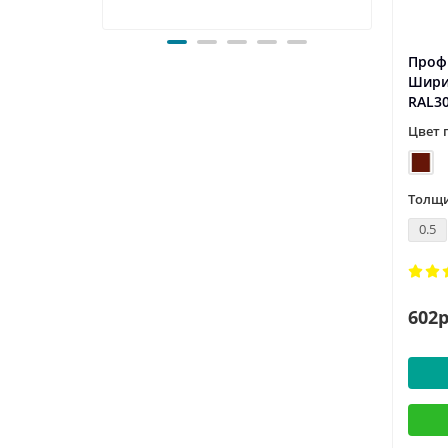
Проф
Шири
RAL3
Цвет 
Толщи
0.5
602р