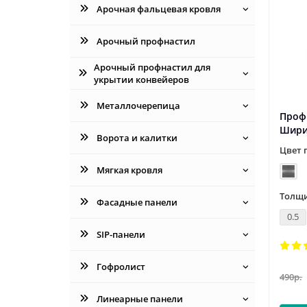
Арочная фальцевая кровля
Арочный профнастил
Арочный профнастил для
укрытии конвейеров
Металлочерепица
Проф
Шири
Ворота и калитки
Цвет 
Мягкая кровля
Толщи
Фасадные панели
0.5
SIP-панели
Гофролист
490р.
Линеарные панели