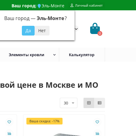
Ваш город:
Эль-Монте
Личный кабинет
Ваш город —
Эль-Монте
?
99) 648-92-94
@evroshtaketnikmoskva.ru
0
Элементы кровли
Калькулятор
вой цене в Москве и МО
Ваша скидка: -17%