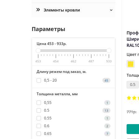
Элементы кровли
Параметры
Проф
Шири
Цена
453
-
933
р.
RAL1
Цвет 
453
454
462
487
933
Длину режем под заказ, м.
Толщи
0,5 - 20
45
0.5
Толщина металла, мм
0,55
1
0.5
13
771р.
0.55
1
0.6
2
0.65
7