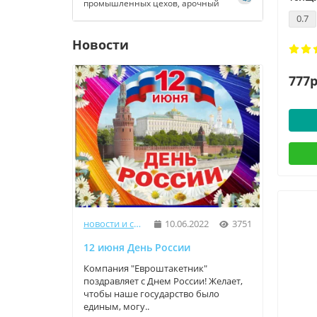
промышленных цехов, арочный
0.7
Новости
777р
новости и статьи
10.06.2022
3751
12 июня День России
9 Мая
Компания "Евроштакетник"
Компа
поздравляет с Днем России! Желает,
прекр
чтобы наше государство было
трога
единым, могу..
велики