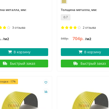
на металла, мм:
Толщина металла, мм:
0.7
3 отзыва
2 отзыва
.
704р.
848р.
/м2
/м2
В корзину
В корзину
Быстрый заказ
Быстрый заказ
кидка: -17%