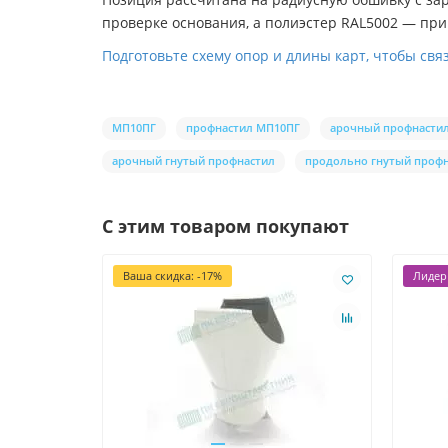
проверке основания, а полиэстер RAL5002 — пр
Подготовьте схему опор и длины карт, чтобы св
МП10ПГ
профнастил МП10ПГ
арочный профнасти
арочный гнутый профнастил
продольно гнутый проф
С этим товаром покупают
Ваша скидка: -17%
Лидер