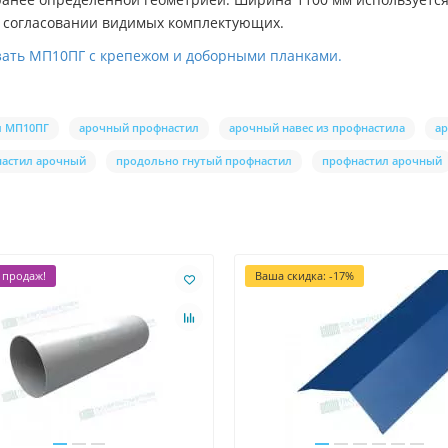
и согласовании видимых комплектующих.
язать МП10ПГ с крепежом и доборными планками.
л МП10ПГ
арочный профнастил
арочный навес из профнастила
ар
настил арочный
продольно гнутый профнастил
профнастил арочный
 продаж!
Ваша скидка: -17%