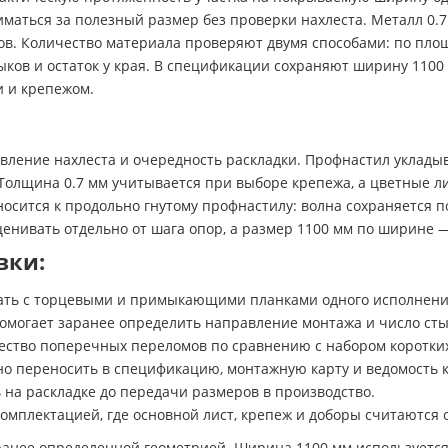
аться за полезный размер без проверки нахлеста. Металл 0.7
ов. Количество материала проверяют двумя способами: по пло
ков и остаток у края. В спецификации сохраняют ширину 1100 
и и крепежом.
вление нахлеста и очередность раскладки. Профнастил уклады
 Толщина 0.7 мм учитывается при выборе крепежа, а цветные 
осится к продольно гнутому профнастилу: волна сохраняется 
ценивать отдельно от шага опор, а размер 1100 мм по ширине —
вки:
вать с торцевыми и примыкающими планками одного исполнени
помогает заранее определить направление монтажа и число сты
ество поперечных переломов по сравнению с набором коротких
но переносить в спецификацию, монтажную карту и ведомость
 на раскладке до передачи размеров в производство.
омплектацией, где основной лист, крепеж и доборы считаются 
ранее определенной геометрией. Ширина 1100 мм используется