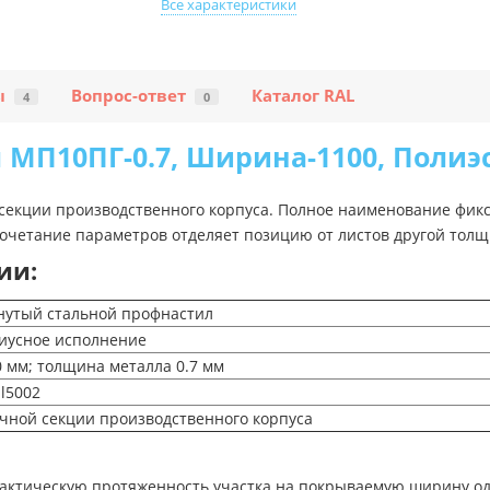
Все характеристики
ы
Вопрос-ответ
Каталог RAL
4
0
МП10ПГ-0.7, Ширина-1100, Полиэ
 секции производственного корпуса. Полное наименование фикс
сочетание параметров отделяет позицию от листов другой тол
ии:
нутый стальной профнастил
иусное исполнение
 мм; толщина металла 0.7 мм
l5002
чной секции производственного корпуса
 фактическую протяженность участка на покрываемую ширину од