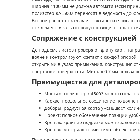
ширина 1100 мм не должна автоматически приним
полиэстер RAL5002 переносят в ведомость добор
Второй расчет показывает фактическое число сты
позволяет связать основную позицию с планкам
Сопряжение с конструкцией
До подъема листов проверяют длину карт, напра
волне и контролируют контакт с каждой опорой.
открытыми в узлах примыкания. Конструкция отн
очертание поверхности. Металл 0.7 мм нельзя о
Преимущества для деталиро
Монтаж: полиэстер ral5002 можно согласо
Каркас: продольное соединение по волне 
Доборы: радиусная карта уменьшает колич
Проект: полное обозначение позиции удоб
Крепеж: крайние подрезки можно заложить
Крепеж: материал совместим с объектной к
Позиция рассчитана на радиусную обшивку с за