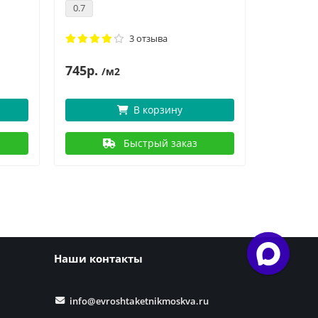
0.7
0.7
3 отзыва
745р.
7
894р.
/м2
В корзину
Быстрый заказ
Наши контакты
info@evroshtaketnikmoskva.ru