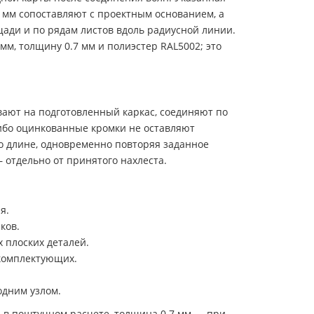
 мм сопоставляют с проектным основанием, а
щади и по рядам листов вдоль радиусной линии.
мм, толщину 0.7 мм и полиэстер RAL5002; это
вают на подготовленный каркас, соединяют по
либо оцинкованные кромки не оставляют
по длине, одновременно повторяя заданное
 отдельно от принятого нахлеста.
я.
ков.
 плоских деталей.
 комплектующих.
одним узлом.
 в поштучном расчете, толщина 0.7 мм — при