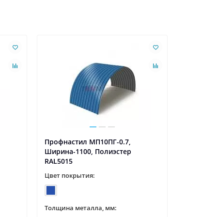
Ваша скидк
Профнастил МП10ПГ-0.7,
Профнаст
Ширина-1100, Полиэстер
Ширина-1
RAL5015
RAL6002
Цвет покрытия:
Цвет пок
Толщина металла, мм:
Толщина 