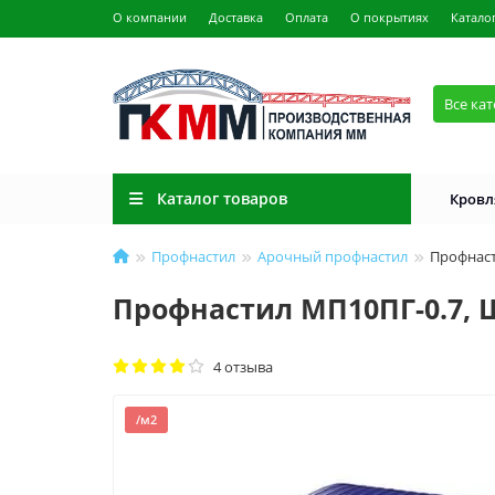
О компании
Доставка
Оплата
О покрытиях
Катало
Все ка
Каталог товаров
Кровл
Профнастил
Арочный профнастил
Профнаст
Профнастил МП10ПГ-0.7, 
4 отзыва
/м2