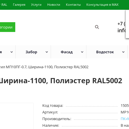
г RAL
Галерея
Услуги
Новости
Контакты
Консультация в MAX
+7 (4
тегории
info
я
Забор
Фасад
Водосток
ил МП10ПГ-0.7, Ширина-1100, Полиэстер RAL5002
Ширина-1100, Полиэстер RAL5002
Код товара:
1505
Артикул:
MP1
Производитель:
ПК«
Наличие:
В н