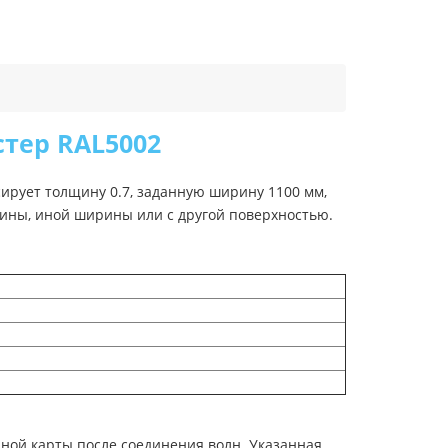
стер RAL5002
ирует толщину 0.7, заданную ширину 1100 мм,
щины, иной ширины или с другой поверхностью.
ной карты после соединения волн. Указанная