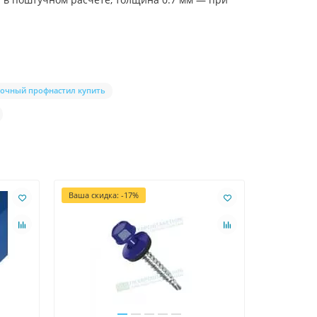
очный профнастил купить
Ваша скидка: -17%
Ваша скидк