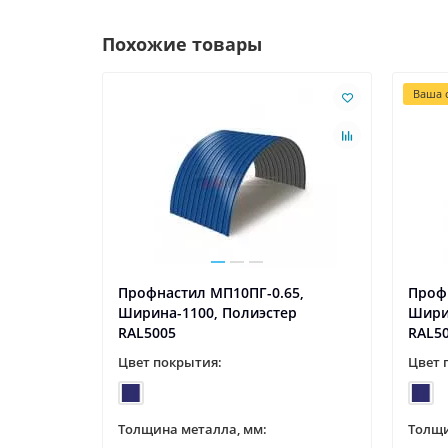
Похожие товары
Ваша с
,
Профнастил МП10ПГ-0.65,
Проф
р
Ширина-1100, Полиэстер
Шири
RAL5005
RAL5
Цвет покрытия:
Цвет 
Толщина металла, мм:
Толщи