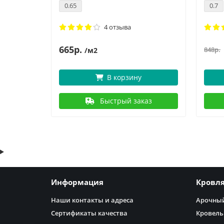
0.65
0.7
4 отзыва
665р.
848р.
/м2
В корзину
аз
Быстрый заказ
Информация
Кровл
Наши контакты и адреса
Арочный
Сертификаты качества
Кровель