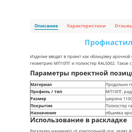
Описание
Характеристики
Отзыв
Профнастил 
Изделие вводят в проект как облицовку арочной
геометрию МП10ПГ и полиэстер RAL5002. Такое 
Параметры проектной позиц
Материал
Продольно г
Профиль / тип
МП10ПГ, рад
Размер
ширина 1100
Покрытие
Полиэстер ra
Назначение
обшивка аро
Использование в раскладке
Раскладку начинают от контрольной оси: делят