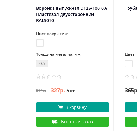
Воронка выпускная D125/100-0.6
Труба
Пластизол двухсторонний
RAL9010
Цвет покрытия:
Толщина металла, мм:
Цвет:
0.6
327р.
365р
394р.
/шт
В корзину
Быстрый заказ