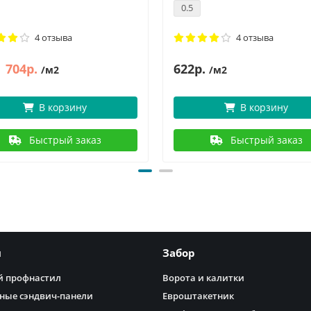
0.5
4 отзыва
4 отзыва
704р.
622р.
/м2
/м2
В корзину
В корзину
Быстрый заказ
Быстрый заказ
я
Забор
 профнастил
Ворота и калитки
ные сэндвич-панели
Евроштакетник