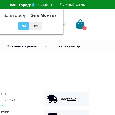
Ваш город:
Эль-Монте
Личный кабинет
Ваш город —
Эль-Монте
?
99) 648-92-94
@evroshtaketnikmoskva.ru
0
Элементы кровли
Калькулятор
9-01
Доставка
0PGPK171
ММ»
аличии