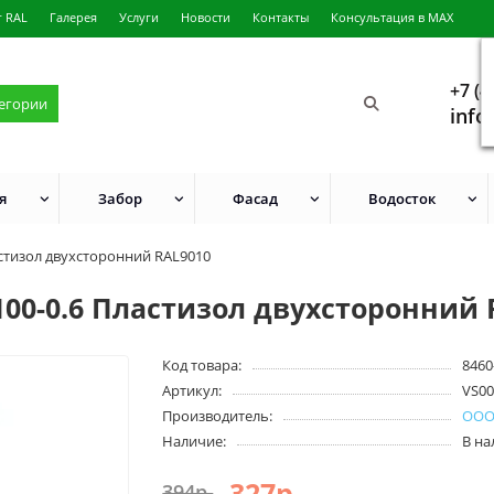
г RAL
Галерея
Услуги
Новости
Контакты
Консультация в MAX
+7 (4
тегории
info
я
Забор
Фасад
Водосток
стизол двухсторонний RAL9010
00-0.6 Пластизол двухсторонний 
Код товара:
8460
Артикул:
VS00
Производитель:
ООО
Наличие:
В н
327р.
394р.