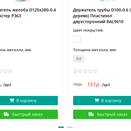
тель желоба D125х280-0.4
Держатель трубы D100-0.6 
стер P363
дерево) Пластизол
двухсторонний RAL9010
Цвет покрытия:
на металла, мм:
Толщина металла, мм:
0.6
.
151р.
182р.
/шт
/шт
В корзину
В корзину
Быстрый заказ
Быстрый заказ