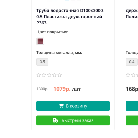
5х150-0.5
Труба водосточная D100х3000-
Держа
0.5 Пластизол двухсторонний
Полиэ
Р363
Цвет покрытия:
Толщина металла, мм:
Толщи
0.5
0.4
1079р.
168р
1300р.
/шт
В корзину
аз
Быстрый заказ