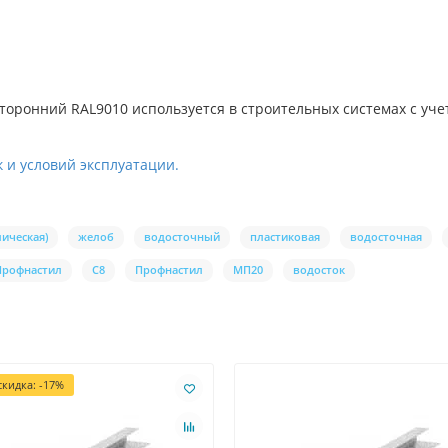
сторонний RAL9010 используется в строительных системах с уч
 и условий эксплуатации.
ическая)
желоб
водосточный
пластиковая
водосточная
Профнастил
С8
Профнастил
МП20
водосток
кидка: -17%