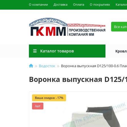
О компании
Доставка
Оплата
О покрытиях
Катало
Все ка
Каталог товаров
Кровл
Водосток
Воронка выпускная D125/100-0.6 Пла
Воронка выпускная D125/1
Ваша скидка: -17%
/шт