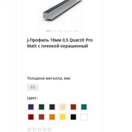
J-Профиль 18мм 0,5 Quarzit Pro
Планка к
Matt с пленкой окрашенный
Rooftop 
Толщина металла, мм:
Толщина 
0.5
0.5
Цвет:
Цвет: