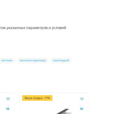
етом указанных параметров и условий
система
металлочерепица
монтеррей
Ваша скидка: -17%
Ваша скидк