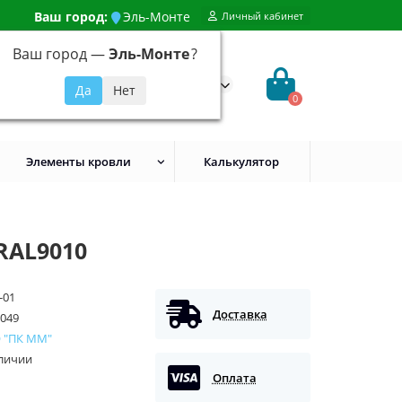
Ваш город:
Эль-Монте
Личный кабинет
Ваш город —
Эль-Монте
?
99) 648-92-94
@evroshtaketnikmoskva.ru
0
Элементы кровли
Калькулятор
RAL9010
-01
Доставка
049
 "ПК ММ"
аличии
Оплата