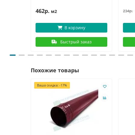
462р.
234р.
м2
В корзину
Быстрый заказ
Похожие товары
Ваша скидка: -17%