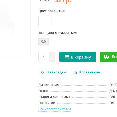
Цвет покрытия:
Толщина металла, мм:
0.6
Бы
В корзину
В закладки
В сравнение
Диаметр, мм
D10
Окрас
Дву
Ширина листа (мм)
286
Покрытие
Плас
Все характеристики