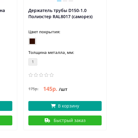
(на
Держатель трубы D150-1.0
Колено т
Полиэстер RAL8017 (саморез)
Пластизо
Цвет покрытия:
Цвет пок
Толщина металла, мм:
Толщина 
1
0.6
145р.
326р.
175р.
/шт
/
В корзину
Быстрый заказ