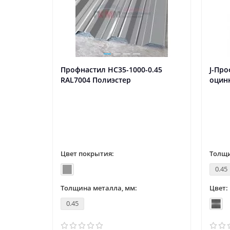
Профнастил НС35-1000-0.45
J-Про
RAL7004 Полиэстер
оцин
Цвет покрытия:
Толщи
0.45
Толщина металла, мм:
Цвет:
0.45