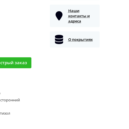
Наши
контакты и
адреса
О покрытиях
стрый заказ
0
хсторонний
тизол