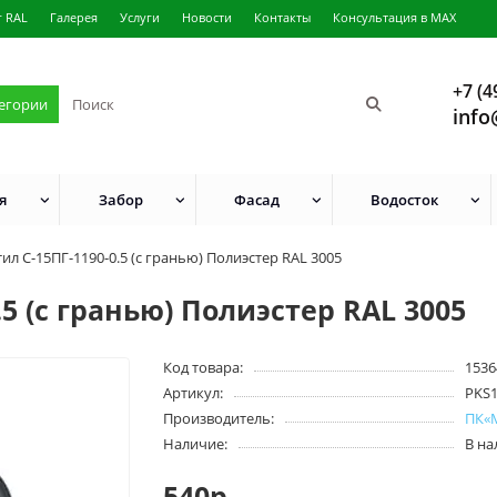
г RAL
Галерея
Услуги
Новости
Контакты
Консультация в MAX
+7 (4
тегории
info
я
Забор
Фасад
Водосток
л С-15ПГ-1190-0.5 (с гранью) Полиэстер RAL 3005
5 (с гранью) Полиэстер RAL 3005
Код товара:
1536
Артикул:
PKS
Производитель:
ПК«
Наличие:
В н
540р.