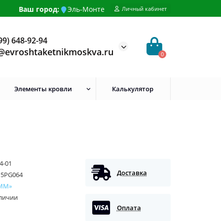
Ваш город:
Эль-Монте
Личный кабинет
99) 648-92-94
@evroshtaketnikmoskva.ru
0
Элементы кровли
Калькулятор
4-01
Доставка
15PG064
ММ»
аличии
Оплата