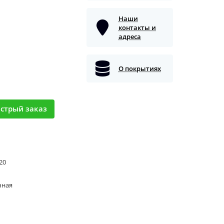
Наши
контакты и
адреса
О покрытиях
стрый заказ
 20
чная