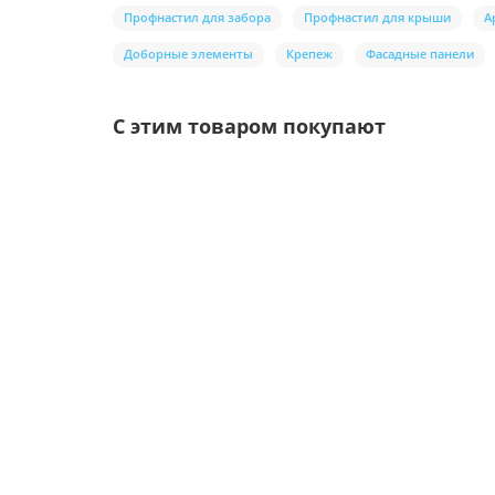
Профнастил для забора
Профнастил для крыши
А
Доборные элементы
Крепеж
Фасадные панели
С этим товаром покупают
Ваша скидка: -17%
/шт
Воронка выпускная D125/100-0.6 Пластизол дв
Цвет покрытия: