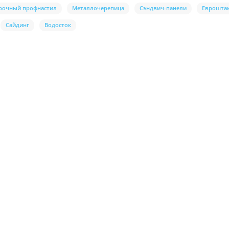
рочный профнастил
Металлочерепица
Сэндвич-панели
Еврошта
Сайдинг
Водосток
ухсторонний RAL9010