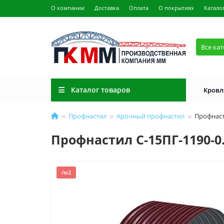
О компании
Доставка
Оплата
О покрытиях
Катало
Все ка
Каталог товаров
Кровл
Профнастил
Арочный профнастил
Профнасти
Профнастил С-15ПГ-1190-0.
/м2