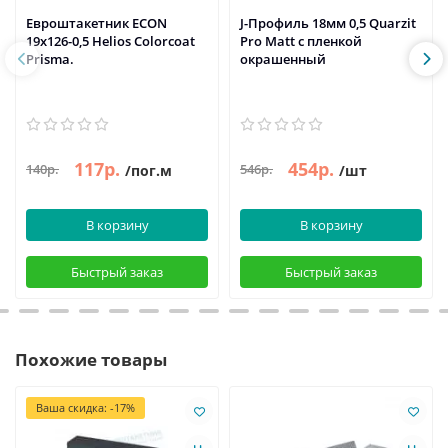
Евроштакетник ECON
J-Профиль 18мм 0,5 Quarzit
19х126-0,5 Helios Colorcoat
Pro Matt с пленкой
Prisma.
окрашенный
117р.
454р.
140р.
546р.
/пог.м
/шт
В корзину
В корзину
Быстрый заказ
Быстрый заказ
Похожие товары
Ваша скидка: -17%