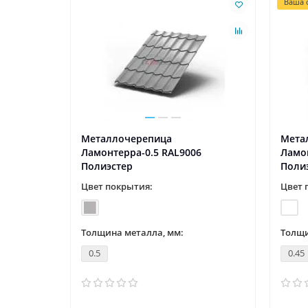
Ваша с
Металлочерепица
Мета
8 Norman
Ламонтерра-0.5 RAL9006
Ламон
Полиэстер
Поли
Цвет покрытия:
Цвет 
Толщина металла, мм:
Толщи
0.5
0.45