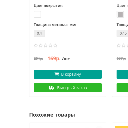
Цвет покрытия:
Цвет 
Толщина металла, мм:
Толщи
0.4
0.45
169р.
204р.
637р.
/шт
В корзину
Быстрый заказ
Похожие товары