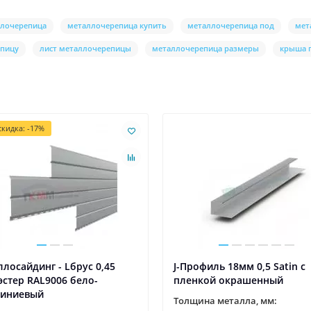
лочерепица
металлочерепица купить
металлочерепица под
мет
епицу
лист металлочерепицы
металлочерепица размеры
крыша 
кидка: -17%
лосайдинг - Lбрус 0,45
J-Профиль 18мм 0,5 Satin с
стер RAL9006 бело-
пленкой окрашенный
иниевый
Толщина металла, мм: