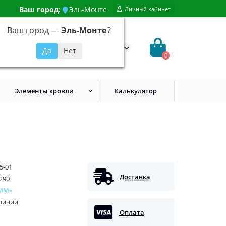
Ваш город:
Эль-Монте
Личный кабинет
Ваш город —
Эль-Монте
?
99) 648-92-94
@evroshtaketnikmoskva.ru
0
Элементы кровли
Калькулятор
5-01
Доставка
290
ММ»
аличии
Оплата