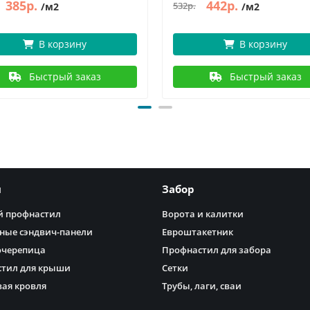
385р.
442р.
532р.
/м2
/м2
В корзину
В корзину
Быстрый заказ
Быстрый заказ
я
Забор
 профнастил
Ворота и калитки
ные сэндвич-панели
Евроштакетник
очерепица
Профнастил для забора
тил для крыши
Сетки
ая кровля
Трубы, лаги, сваи