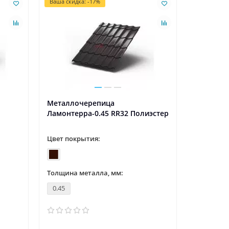
Ваша скидка: -17%
Ваша скидк
Металлочерепица
Металло
Ламонтерра-0.45 RR32 Полиэстер
Ламонтер
Цвет покрытия:
Цвет пок
Толщина металла, мм:
Толщина 
0.45
0.5