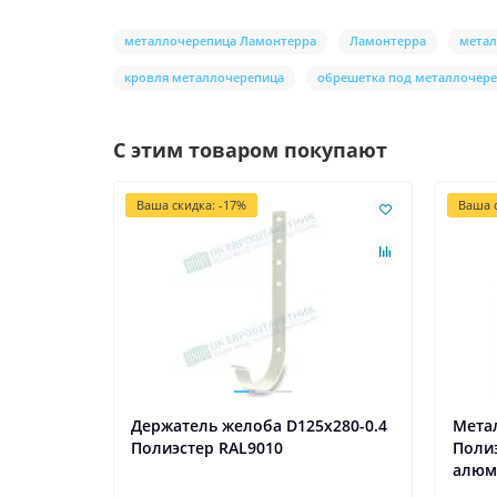
металлочерепица Ламонтерра
Ламонтерра
метал
кровля металлочерепица
обрешетка под металлочер
С этим товаром покупают
Ваша скидка: -17%
Ваша с
Держатель желоба D125х280-0.4
Метал
Полиэстер RAL9010
Полиэ
алюм