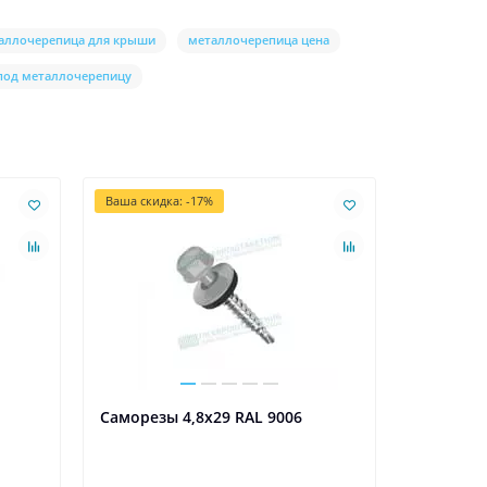
аллочерепица для крыши
металлочерепица цена
под металлочерепицу
Ваша скидка: -17%
Ваша скидк
Саморезы 4,8х29 RAL 9006
Саморезы