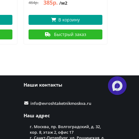
385р.
7
464р.
864р.
/м2
В корзину
Быстрый заказ
Наши контакты
info@evroshtaketnikmoskva.ru
Наш адрес
г. Москва, пр. Волгоградский, д. 32,
кор. 8, этаж 2, офис 17
г. Санкт-Петербург, ул. Рощинская, д.