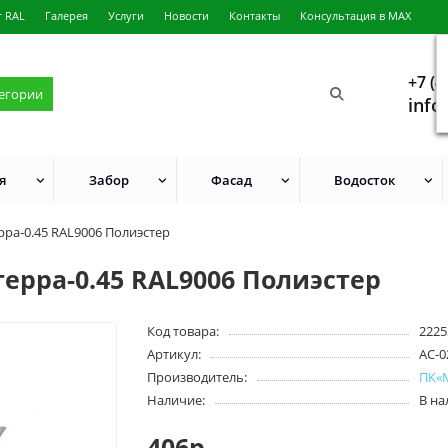
г RAL
Галерея
Услуги
Новости
Контакты
Консультация в MAX
+7 (4
тегории
info
я
Забор
Фасад
Водосток
ра-0.45 RAL9006 Полиэстер
рра-0.45 RAL9006 Полиэстер
Код товара:
2225
Артикул:
АС-0
Производитель:
ПК«
Наличие:
В н
406р.