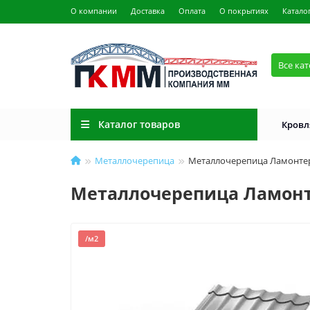
О компании
Доставка
Оплата
О покрытиях
Катало
Все ка
Каталог товаров
Кровл
Металлочерепица
Металлочерепица Ламонтер
Металлочерепица Ламонте
/м2