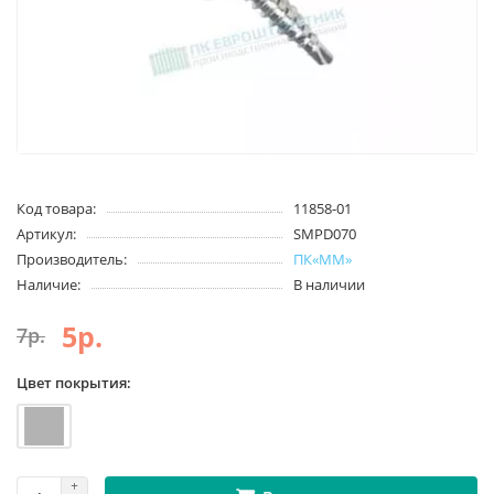
Код товара:
11858-01
Артикул:
SMPD070
Производитель:
ПК«ММ»
Наличие:
В наличии
5р.
7р.
Цвет покрытия: