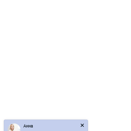
Стеновые сэндвич-панели из минеральной ваты-0.5/0.5,
ширина 1000 мм, толщина 250 мм, RAL3005
2454р.
2956р.
В корзину
Быстрый заказ
Ваша скидка: -17%
/шт
Анна