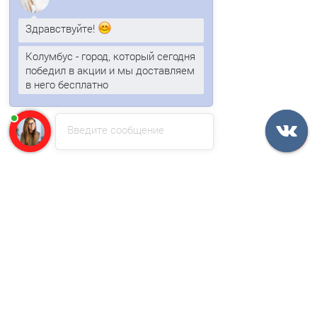
Здравствуйте!
Колумбус - город, который сегодня
Воронка выпускная D150/100-0.6 Пластизол двухсторонний
победил в акции и мы доставляем
RAL9010
в него бесплатно
Анна
печатает...
346р.
417р.
Введите сообщение
В корзину
Быстрый заказ
/шт