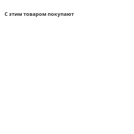
С этим товаром покупают
Ваша скидка: -17%
/м2
Профлист МП35-1035-0.7 RAL9006 Полиэстер
3 отзыва
704р.
849р.
В корзину