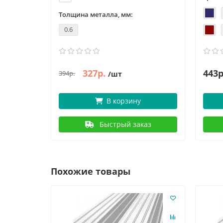
Толщина металла, мм:
0.6
327р.
443р
394р.
/шт
В корзину
Быстрый заказ
Похожие товары