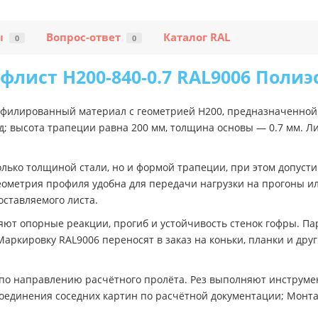
ы
Вопрос-ответ
Каталог RAL
0
0
флист Н200-840-0.7 RAL9006 Полиэ
офилированный материал с геометрией Н200, предназначенной 
; высота трапеции равна 200 мм, толщина основы — 0.7 мм. Л
лько толщиной стали, но и формой трапеции, при этом допуст
еометрия профиля удобна для передачи нагрузки на прогоны ил
оставляемого листа.
яют опорные реакции, прогиб и устойчивость стенок гофры. Пар
аркировку RAL9006 переносят в заказ на коньки, планки и дру
о направлению расчётного пролёта. Рез выполняют инструмент
соединения соседних картин по расчётной документации; Монт