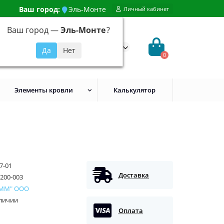
Ваш город:
Эль-Монте
Личный кабинет
Ваш город —
Эль-Монте
?
99) 648-92-94
@evroshtaketnikmoskva.ru
0
Элементы кровли
Калькулятор
7-01
Доставка
200-003
 ММ" ООО
аличии
Оплата