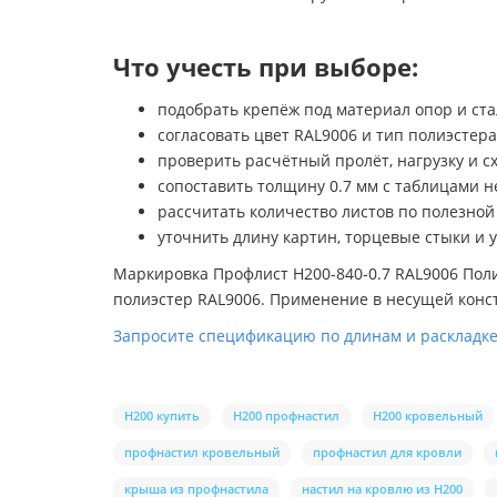
Что учесть при выборе:
подобрать крепёж под материал опор и ста
согласовать цвет RAL9006 и тип полиэстер
проверить расчётный пролёт, нагрузку и с
сопоставить толщину 0.7 мм с таблицами н
рассчитать количество листов по полезной
уточнить длину картин, торцевые стыки и у
Маркировка Профлист Н200-840-0.7 RAL9006 Поли
полиэстер RAL9006. Применение в несущей конст
Запросите спецификацию по длинам и раскладке
Н200 купить
Н200 профнастил
Н200 кровельный
профнастил кровельный
профнастил для кровли
крыша из профнастила
настил на кровлю из Н200