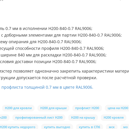
ль 0.7 мм в исполнении Н200-840-0.7 RAL9006;
а с доборными элементами для партии Н200-840-0.7 RAL9006;
хему опирания для Н200-840-0.7 RAL9006;
есущей способности профиля Н200-840-0.7 RAL9006;
 ширине 840 мм для раскладки Н200-840-0.7 RAL9006;
словия доставки позиции Н200-840-0.7 RAL9006;
эстер позволяет однозначно закрепить характеристики материа
рукции допускается после расчётной проверки.
 профлиста толщиной 0.7 мм в цвете RAL9006.
Н200 для кровли
Н200 для крыши
профлист Н200
цена на Н200
н200
профилированный лист Н200
Н200 на крышу
Н200 кровля
Н200 купить недорого
купить выгодно
купить в СПб
мск
мо