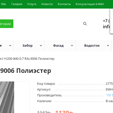
г RAL
Галерея
Услуги
Новости
Контакты
Консультация в MAX
+7 (4
тегории
info
я
Забор
Фасад
Водосток
ст Н200-840-0.7 RAL9006 Полиэстер
L9006 Полиэстер
Код товара:
2775
Артикул:
EMH
Производитель:
"ПК
Наличие:
В н
1139р.
1142р.