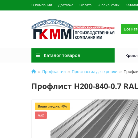
О компании
Доставка
Оплата
О покрытиях
Катало
Все ка
Каталог товаров
Кровл
Профнастил
Профнастил для кровли
Профли
Профлист Н200-840-0.7 RA
Ваша скидка: -0%
/м2