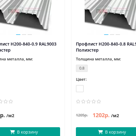
ист Н200-840-0.9 RAL9003
Профлист Н200-840-0.8 RAL
эстер
Полиэстер
на металла, мм:
Толщина металла, мм:
0.8
Цвет:
р.
1202р.
1205р.
/м2
/м2
В корзину
В корзину