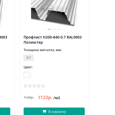
9003
Профлист Н200-840-0.7 RAL9003
Профлист
Полиэстер
Полиэст
Толщина металла, мм:
Толщина 
0.7
0.7
Цвет:
Цвет:
RAL 9002
1123р.
1
1126р.
1142р.
/м2
В корзину