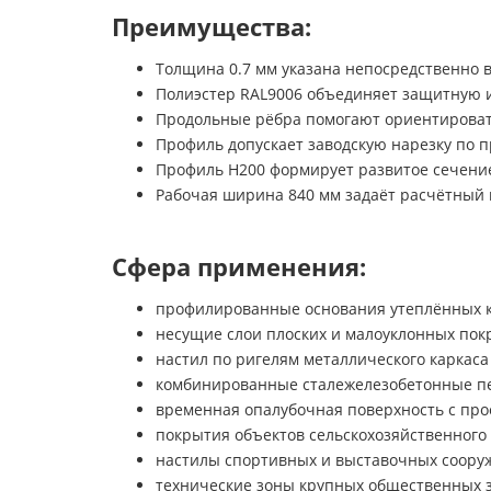
Преимущества:
Толщина 0.7 мм указана непосредственно 
Полиэстер RAL9006 объединяет защитную и
Продольные рёбра помогают ориентировать
Профиль допускает заводскую нарезку по п
Профиль Н200 формирует развитое сечение 
Рабочая ширина 840 мм задаёт расчётный м
Сфера применения:
профилированные основания утеплённых к
несущие слои плоских и малоуклонных пок
настил по ригелям металлического каркаса
комбинированные сталежелезобетонные пе
временная опалубочная поверхность с про
покрытия объектов сельскохозяйственного
настилы спортивных и выставочных сооруж
технические зоны крупных общественных з