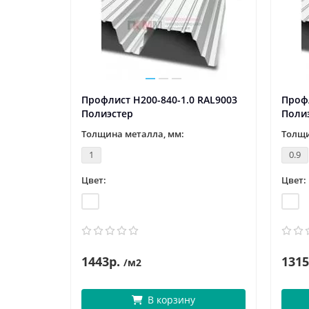
RAL6005
Профлист Н200-840-1.0 RAL9003
Профл
Полиэстер
Поли
Толщина металла, мм:
Толщи
1
0.9
Цвет:
Цвет:
1443р.
1315
/м2
В корзину