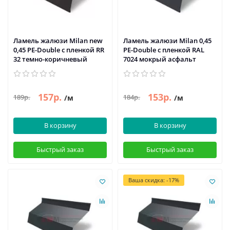
Ламель жалюзи Milan new
Ламель жалюзи Milan 0,45
0,45 PE-Double с пленкой RR
PE-Double с пленкой RAL
32 темно-коричневый
7024 мокрый асфальт
157р.
153р.
189р.
184р.
/м
/м
В корзину
В корзину
Быстрый заказ
Быстрый заказ
Ваша скидка: -17%