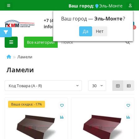
Ваш город:
Эль-Монте
Ваш город —
Эль-Монте
?
+7 (499) 648-92-94
info@evroshtaketnikmoskva.ru
0
Все категории
Ламели
Ламели
Ваша скидка: -17%