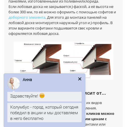
панелями, изготовленными из поливинилхлорида.
Если лобовая доска не закрывается J-фаской, а её высота не
более 300 мм, то её можно оформить с помощью софитов и
доборного элемента
. Для этого до монтажа панелей на
лобовой доске монтируется наружный угол и J-профиль. В
этом варианте софитами подшивается свес кровли и
оформляется лобовая доска.
Анна
Здравствуйте!
Цена центрального софита зависит от...
Колумбус - город, который сегодня
Цены на металлические софиты зависят от их видов
победил в акции и мы доставляем
покрытий, размеров и материалов изготовления.
в него бесплатно
На
ПК
"Мир металлопродукции"
в пару кликов можно
купить металлические софиты по низким ценам с
Анна
печатает...
доставкой
. Свяжитесь с нашими консультантами или