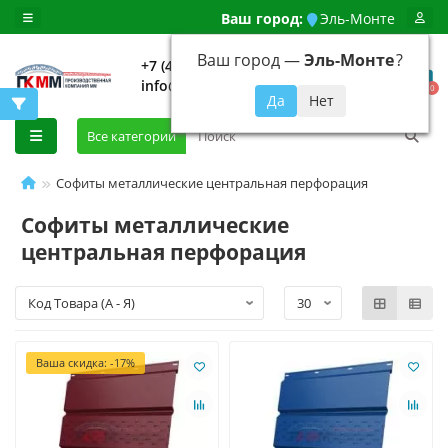
Ваш город:
Эль-Монте
Ваш город —
Эль-Монте
?
+7 (499) 648-92-94
info@evroshtaketnikmoskva.ru
0
Все категории
Софиты металлические центральная перфорация
Софиты металлические
центральная перфорация
Ваша скидка: -17%