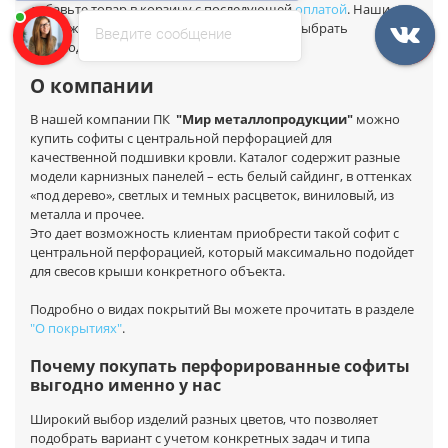
добавьте товар в корзину с последующей
оплатой
. Наши
менеджеры, доступные на сайте, помогут выбрать
Введите сообщение
необходимый товар и
оформить заказ
.
О компании
В нашей компании ПК
"Мир металлопродукции"
можно
купить софиты с центральной перфорацией для
качественной подшивки кровли. Каталог содержит разные
модели карнизных панелей – есть белый сайдинг, в оттенках
«под дерево», светлых и темных расцветок, виниловый, из
металла и прочее.
Это дает возможность клиентам приобрести такой софит с
центральной перфорацией, который максимально подойдет
для свесов крыши конкретного объекта.
Подробно о видах покрытий Вы можете прочитать в разделе
"О покрытиях"
.
Почему покупать перфорированные софиты
выгодно именно у нас
Широкий выбор изделий разных цветов, что позволяет
подобрать вариант с учетом конкретных задач и типа