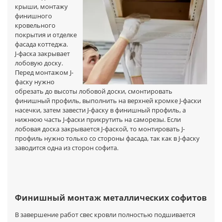
крыши, монтажу
финишного
кровельного
покрытия и отделке
фасада коттеджа.
J-фаска закрывает
лобовую доску.
Перед монтажом J-
фаску нужно
обрезать до высоты лобовой доски, смонтировать
финишный профиль, выполнить на верхней кромке J-фаски
насечки, затем завести J-фаску в финишный профиль, а
нижнюю часть J-фаски прикрутить на саморезы. Если
лобовая доска закрывается J-фаской, то монтировать J-
профиль нужно только со стороны фасада, так как в J-фаску
заводится одна из сторон софита.
Финишный монтаж металлических софитов
В завершение работ свес кровли полностью подшивается